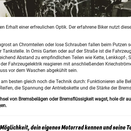
n Erhalt einer erfreulichen Optik. Der erfahrene Biker nutzt die
lugrost an Chromteilen oder lose Schrauben fallen beim Putzen
er Tankstelle. In Omis Garten oder auf der Straße ist die Fahrze
eichend Abstand zu empfindlichen Teilen wie Kette, Lenkkopf-, 
der Fahrzeugelektrik reagieren mit anschließenden Kriechström
uss vor dem Waschen abgekühlt sein.
 am besten gleich noch die Technik durch: Funktionieren alle 
r Reifen, die Spannung der Antriebskette und die Stärke der Bre
sel von Bremsbelägen oder Bremsflüssigkeit wagst, hole dir auf
en.
 Möglichkeit, dein eigenes Motorrad kennen und seine T