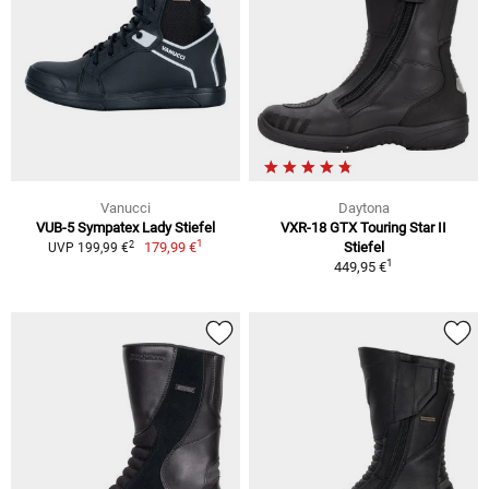
Vanucci
Daytona
VUB-5 Sympatex Lady Stiefel
VXR-18 GTX Touring Star II
1
2
179,99 €
Stiefel
UVP 199,99 €
1
449,95 €