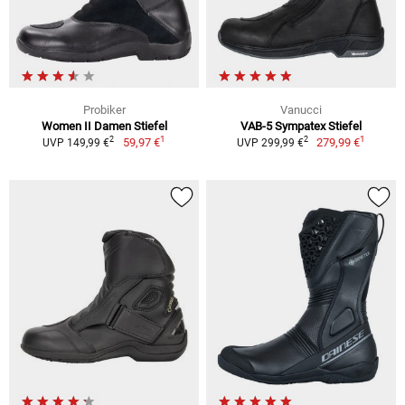
Probiker
Vanucci
Women II Damen Stiefel
VAB-5 Sympatex Stiefel
1
1
2
2
59,97 €
279,99 €
UVP 149,99 €
UVP 299,99 €