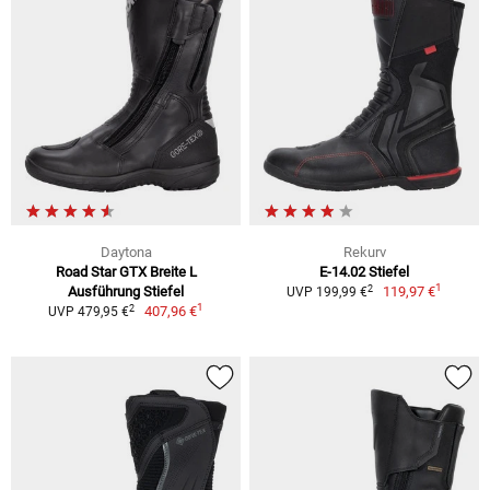
Daytona
Rekurv
Road Star GTX Breite L
E-14.02 Stiefel
1
2
Ausführung Stiefel
119,97 €
UVP 199,99 €
1
2
407,96 €
UVP 479,95 €