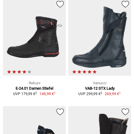
Rekurv
Vanucci
E-24.01 Damen Stiefel
VAB-12 STX Lady
1
1
2
2
149,99 €
269,99 €
UVP 179,99 €
UVP 299,99 €