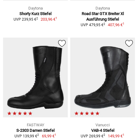
Daytona
Daytona
Shorty Kurz Stiefel
Road Star GTX Breiter Xl
1
2
203,96 €
Ausführung Stiefel
UVP 239,95 €
1
2
407,96 €
UVP 479,95 €
FASTWAY
Vanucci
S-2303 Damen Stiefel
VAB-4 Stiefel
1
1
2
2
69,99 €
149,99 €
UVP 139,99 €
UVP 269,99 €