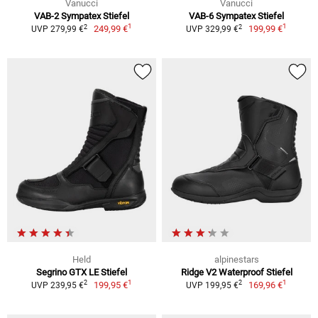
Vanucci
Vanucci
VAB-2 Sympatex Stiefel
VAB-6 Sympatex Stiefel
1
1
2
2
249,99 €
199,99 €
UVP 279,99 €
UVP 329,99 €
Held
alpinestars
Segrino GTX LE Stiefel
Ridge V2 Waterproof Stiefel
1
1
2
2
199,95 €
169,96 €
UVP 239,95 €
UVP 199,95 €