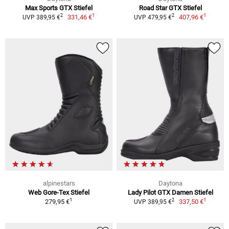
Max Sports GTX Stiefel
Road Star GTX Stiefel
1
1
2
2
331,46 €
407,96 €
UVP 389,95 €
UVP 479,95 €
alpinestars
Daytona
Web Gore-Tex Stiefel
Lady Pilot GTX Damen Stiefel
1
1
2
279,95 €
337,50 €
UVP 389,95 €