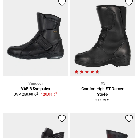
Vanucci
IXS
VAB-8 Sympatex
Comfort High-ST Damen
1
2
129,99 €
Stiefel
UVP 259,99 €
1
209,95 €