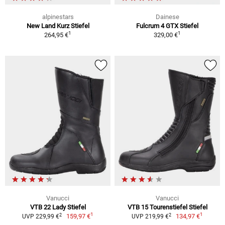
alpinestars
Dainese
New Land Kurz Stiefel
Fulcrum 4 GTX Stiefel
1
1
264,95 €
329,00 €
Vanucci
Vanucci
VTB 22 Lady Stiefel
VTB 15 Tourenstiefel Stiefel
1
1
2
2
159,97 €
134,97 €
UVP 229,99 €
UVP 219,99 €