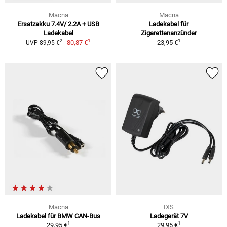
Macna
Macna
Ersatzakku 7.4V/ 2.2A + USB
Ladekabel für
Ladekabel
Zigarettenanzünder
1
1
2
80,87 €
23,95 €
UVP 89,95 €
Macna
IXS
Ladekabel für BMW CAN-Bus
Ladegerät 7V
1
1
29,95 €
29,95 €