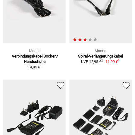
Macna
Macna
Verbindungskabel Socken/
Spiral-Verlängerungskabel
1
2
Handschuhe
11,99 €
UVP 12,95 €
1
14,95 €