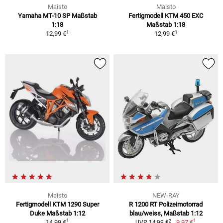
Maisto
Maisto
Yamaha MT-10 SP Maßstab
Fertigmodell KTM 450 EXC
1:18
Maßstab 1:18
1
1
12,99 €
12,99 €
Maisto
NEW-RAY
Fertigmodell KTM 1290 Super
R 1200 RT Polizeimotorrad
Duke Maßstab 1:12
blau/weiss, Maßstab 1:12
1
1
2
14,99 €
9,97 €
UVP 14,99 €