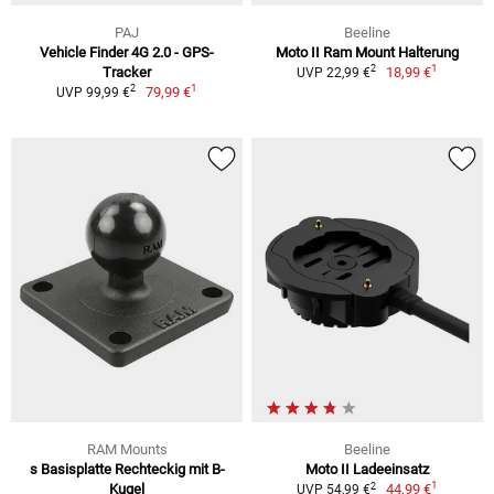
PAJ
Beeline
Vehicle Finder 4G 2.0 - GPS-
Moto II Ram Mount Halterung
1
2
Tracker
18,99 €
UVP 22,99 €
1
2
79,99 €
UVP 99,99 €
RAM Mounts
Beeline
s Basisplatte Rechteckig mit B-
Moto II Ladeeinsatz
1
2
Kugel
44,99 €
UVP 54,99 €