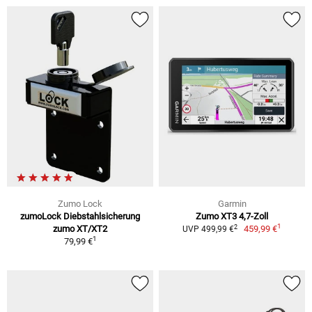
Zumo Lock
Garmin
zumoLock Diebstahlsicherung
Zumo XT3 4,7-Zoll
1
2
zumo XT/XT2
459,99 €
UVP 499,99 €
1
79,99 €