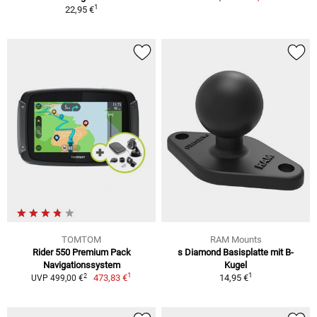
1
22,95 €
TOMTOM
RAM Mounts
Rider 550 Premium Pack
s Diamond Basisplatte mit B-
Navigationssystem
Kugel
1
1
2
473,83 €
14,95 €
UVP 499,00 €