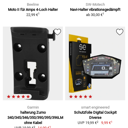
Beeline
SW-Motech
Moto II für Amps 4-Loch Halter
Navi-Halter vibrationsgedämpft
1
1
22,99 €
ab
30,00 €
Garmin
smart engineered
halterung Zumo
Schutzfolie Digital Cockpit
340/345/346/350/390/395/396LM
Diverse
1
2
ohne Kabel
9,99 €
UVP 19,99 €
1
2
14,99 €