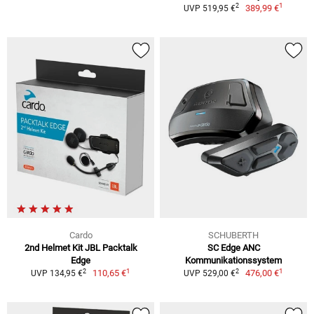
1
2
389,99 €
UVP 519,95 €
Cardo
SCHUBERTH
2nd Helmet Kit JBL Packtalk
SC Edge ANC
Edge
Kommunikationssystem
1
1
2
2
110,65 €
476,00 €
UVP 134,95 €
UVP 529,00 €