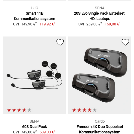
HJC
SENA
Smart 11B
20S Evo Single Pack Einzelset,
Kommunikationssystem
HD. Lautspr.
1
1
2
2
119,92 €
169,00 €
UVP 149,90 €
UVP 269,00 €
SENA
Cardo
60S Dual Pack
Freecom 4X Duo Doppelset
1
2
589,00 €
Kommunikationssystem
UVP 749,00 €