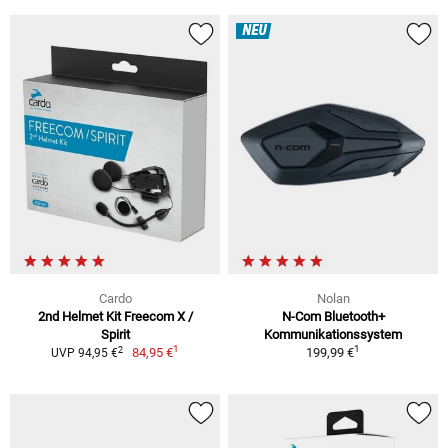
NEU
Cardo
Nolan
2nd Helmet Kit Freecom X /
N-Com Bluetooth+
Spirit
Kommunikationssystem
1
1
2
84,95 €
199,99 €
UVP 94,95 €