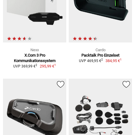
Nexx
Cardo
X.Com 3 Pro
Packtalk Pro Einzelset
1
2
Kommunikationssystem
384,95 €
UVP 469,95 €
1
2
295,99 €
UVP 369,99 €