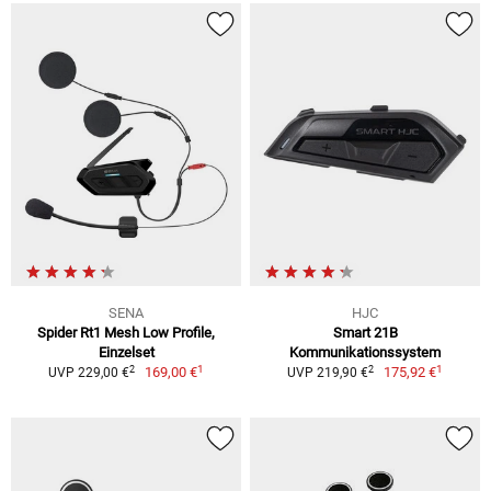
SENA
HJC
Spider Rt1 Mesh Low Profile,
Smart 21B
Einzelset
Kommunikationssystem
1
1
2
2
169,00 €
175,92 €
UVP 229,00 €
UVP 219,90 €