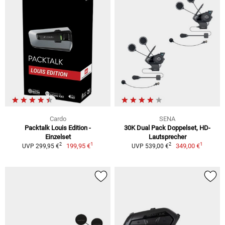
Cardo
SENA
Packtalk Louis Edition -
30K Dual Pack Doppelset, HD-
Einzelset
Lautsprecher
1
1
2
2
199,95 €
349,00 €
UVP 299,95 €
UVP 539,00 €