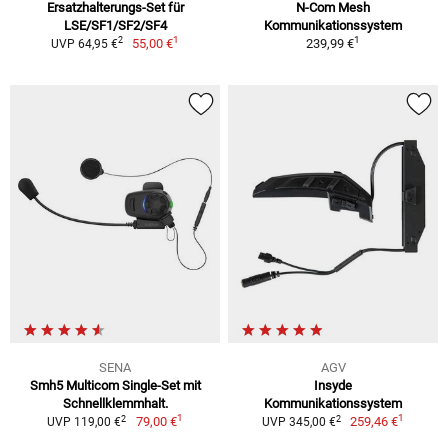
Ersatzhalterungs-Set für
N-Com Mesh
LSE/SF1/SF2/SF4
Kommunikationssystem
1
1
2
55,00 €
239,99 €
UVP 64,95 €
SENA
AGV
Smh5 Multicom Single-Set mit
Insyde
Schnellklemmhalt.
Kommunikationssystem
1
1
2
2
79,00 €
259,46 €
UVP 119,00 €
UVP 345,00 €