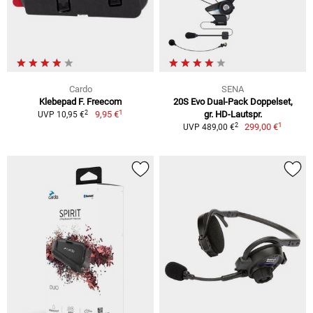
Cardo
SENA
Klebepad F. Freecom
20S Evo Dual-Pack Doppelset,
1
2
9,95 €
gr. HD-Lautspr.
UVP 10,95 €
1
2
299,00 €
UVP 489,00 €