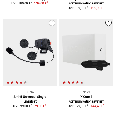
1
2
139,00 €
Kommunikationssystem
UVP 189,00 €
1
2
129,95 €
UVP 159,95 €
SENA
Nexx
Smh5 Universal Single
X.Com 3
Einzelset
Kommunikationssystem
1
1
2
2
79,00 €
144,49 €
UVP 99,00 €
UVP 179,99 €