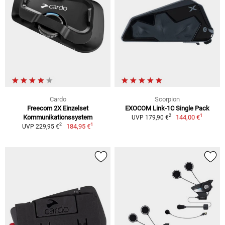
Cardo
Scorpion
Freecom 2X Einzelset
EXOCOM Link-1C Single Pack
1
2
Kommunikationssystem
144,00 €
UVP 179,90 €
1
2
184,95 €
UVP 229,95 €