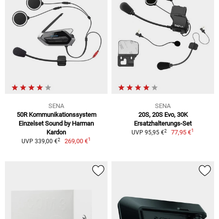
SENA
SENA
50R Kommunikationssystem
20S, 20S Evo, 30K
Einzelset Sound by Harman
Ersatzhalterungs-Set
1
2
Kardon
77,95 €
UVP 95,95 €
1
2
269,00 €
UVP 339,00 €