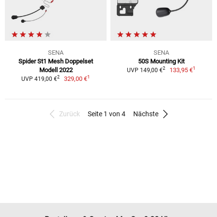
SENA
SENA
Spider St1 Mesh Doppelset
50S Mounting Kit
1
2
Modell 2022
133,95 €
UVP 149,00 €
1
2
329,00 €
UVP 419,00 €
Zurück
Seite 1 von 4
Nächste