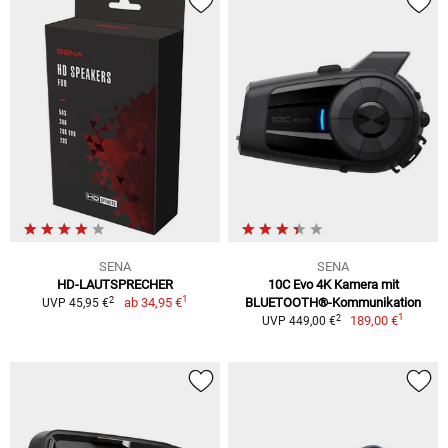
SENA
SENA
HD-LAUTSPRECHER
10C Evo 4K Kamera mit
1
2
ab
34,95 €
BLUETOOTH®-Kommunikation
UVP 45,95 €
1
2
189,00 €
UVP 449,00 €