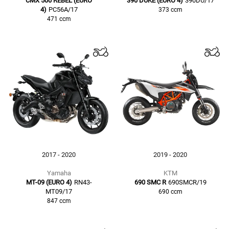
CMX 500 REBEL (EURO
390 DUKE (EURO 4)
390DU/17
4)
PC56A/17
373
ccm
471
ccm
2017 - 2020
2019 - 2020
Yamaha
KTM
MT-09 (EURO 4)
RN43-
690 SMC R
690SMCR/19
MT09/17
690
ccm
847
ccm