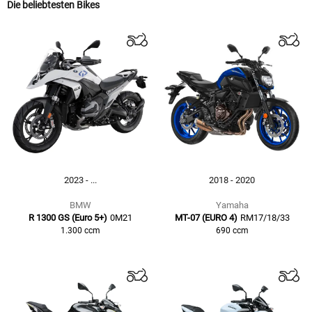
Die beliebtesten Bikes
2023 - ...
2018 - 2020
BMW
Yamaha
R 1300 GS (Euro 5+)
0M21
MT-07 (EURO 4)
RM17/18/33
1.300
ccm
690
ccm