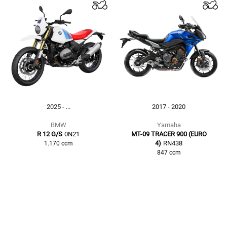
2025 - ...
2017 - 2020
BMW
Yamaha
R 12 G/S
0N21
MT-09 TRACER 900 (EURO
4)
RN438
1.170
ccm
847
ccm