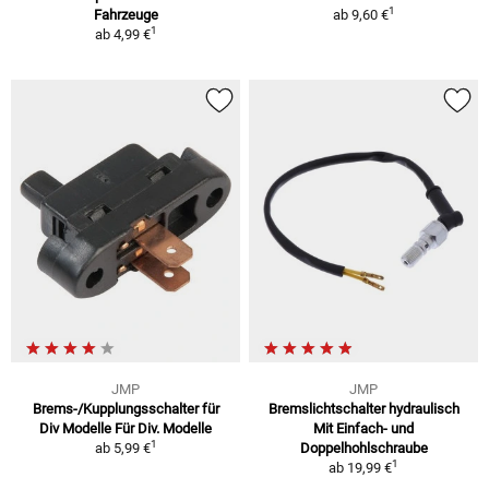
1
Fahrzeuge
ab
9,60 €
1
ab
4,99 €
JMP
JMP
Brems-/Kupplungsschalter für
Bremslichtschalter hydraulisch
Div Modelle Für Div. Modelle
Mit Einfach- und
1
ab
5,99 €
Doppelhohlschraube
1
ab
19,99 €