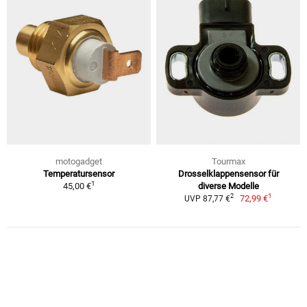
motogadget
Tourmax
Temperatursensor
Drosselklappensensor für
1
45,00 €
diverse Modelle
1
2
72,99 €
UVP 87,77 €