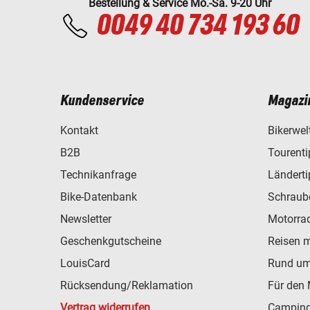
Bestellung & Service Mo.-Sa. 9-20 Uhr
0049 40 734 193 60
Kundenservice
Magazi
Kontakt
Bikerwel
B2B
Tourent
Technikanfrage
Ländert
Bike-Datenbank
Schraub
Newsletter
Motorra
Geschenkgutscheine
Reisen 
LouisCard
Rund um
Rücksendung/Reklamation
Für den 
Vertrag widerrufen
Camping