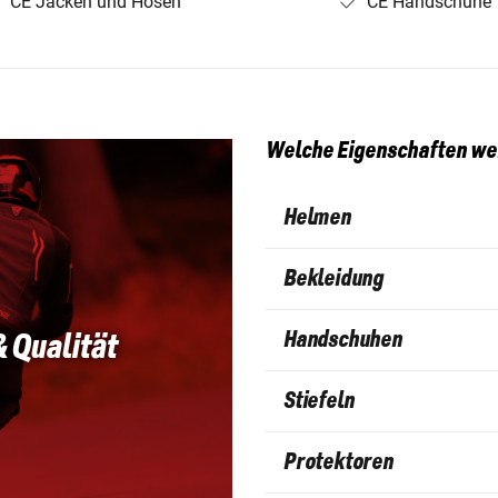
CE Jacken und Hosen
CE Handschuhe
Welche Eigenschaften wer
Helmen
Bekleidung
Handschuhen
& Qualität
Stiefeln
Protektoren