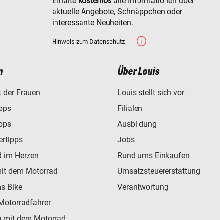
Erhalte
kostenlos
alle Informationen über
aktuelle Angebote, Schnäppchen oder
interessante Neuheiten.
Hinweis zum Datenschutz
n
Über Louis
t der Frauen
Louis stellt sich vor
ipps
Filialen
ipps
Ausbildung
ertipps
Jobs
d im Herzen
Rund ums Einkaufen
mit dem Motorrad
Umsatzsteuererstattung
s Bike
Verantwortung
Motorradfahrer
 mit dem Motorrad