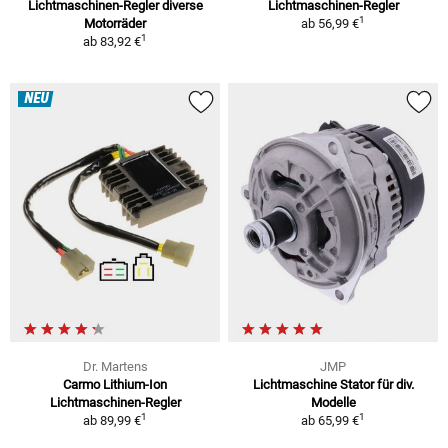
Lichtmaschinen-Regler diverse
Lichtmaschinen-Regler
1
Motorräder
ab
56,99 €
1
ab
83,92 €
NEU
Dr. Martens
JMP
Carmo Lithium-Ion
Lichtmaschine Stator für div.
Lichtmaschinen-Regler
Modelle
1
1
ab
89,99 €
ab
65,99 €