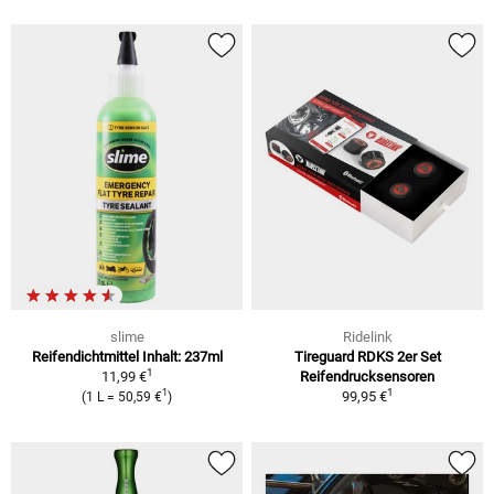
slime
Ridelink
Reifendichtmittel Inhalt: 237ml
Tireguard RDKS 2er Set
1
11,99 €
Reifendrucksensoren
1
1
99,95 €
(1 L = 50,59 €
)