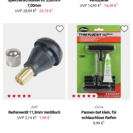
Speichenschlüssel kit 5,00mm-
Ventilzieher
1
2
7,00mm
14,38 €
UVP 14,90 €
1
2
23,19 €
UVP 28,99 €
JMP
slime
Reifenventil 11,3mm Ventilloch
Pannen-Set klein, für
1
2
1,99 €
schlauchlose Reifen
UVP 2,14 €
1
9,99 €