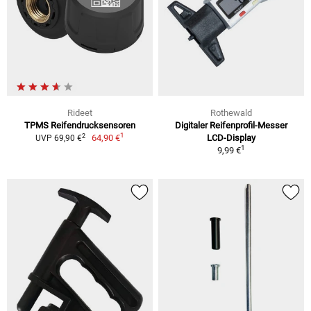
Rideet
Rothewald
TPMS Reifendrucksensoren
Digitaler Reifenprofil-Messer
1
2
64,90 €
LCD-Display
UVP 69,90 €
1
9,99 €