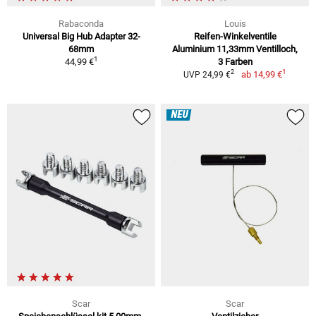
Rabaconda
Louis
Universal Big Hub Adapter 32-
Reifen-Winkelventile
68mm
Aluminium 11,33mm Ventilloch,
1
44,99 €
3 Farben
1
2
ab
14,99 €
UVP 24,99 €
NEU
Scar
Scar