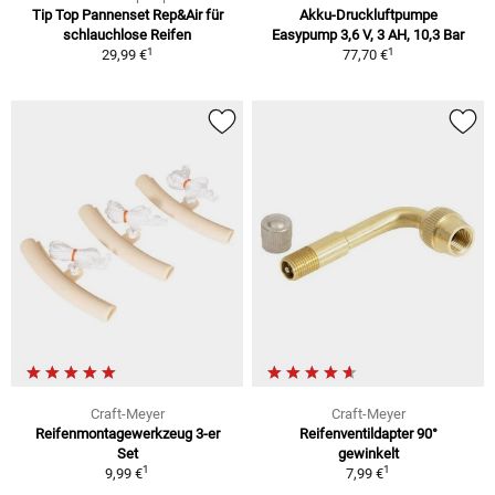
Tip Top Pannenset Rep&Air für
Akku-Druckluftpumpe
schlauchlose Reifen
Easypump 3,6 V, 3 AH, 10,3 Bar
1
1
29,99 €
77,70 €
Craft-Meyer
Craft-Meyer
Reifenmontagewerkzeug 3-er
Reifenventildapter 90°
Set
gewinkelt
1
1
9,99 €
7,99 €