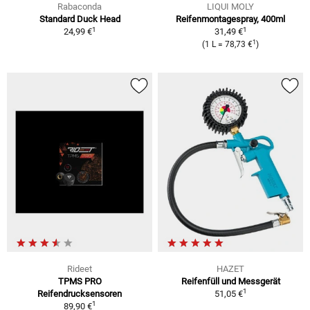
Rabaconda
LIQUI MOLY
Standard Duck Head
Reifenmontagespray, 400ml
1
1
24,99 €
31,49 €
1
(1 L = 78,73 €
)
Rideet
HAZET
TPMS PRO
Reifenfüll und Messgerät
1
Reifendrucksensoren
51,05 €
1
89,90 €