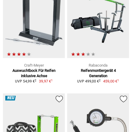
Craft-Meyer
Rabaconda
Auswuchtbock Für Reifen
Reifenmontiergerät 4
inklusive Achse
Generation
1
1
2
2
39,97 €
459,00 €
UVP 54,99 €
UVP 499,00 €
NEU