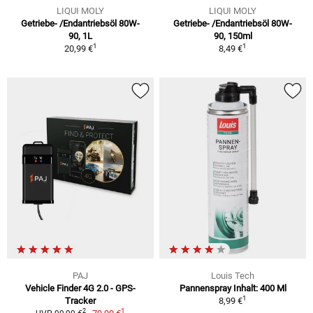
LIQUI MOLY
LIQUI MOLY
Getriebe- /Endantriebsöl 80W-
Getriebe- /Endantriebsöl 80W-
90, 1L
90, 150ml
1
1
20,99 €
8,49 €
PAJ
Louis Tech
Vehicle Finder 4G 2.0 - GPS-
Pannenspray Inhalt: 400 Ml
1
Tracker
8,99 €
1
2