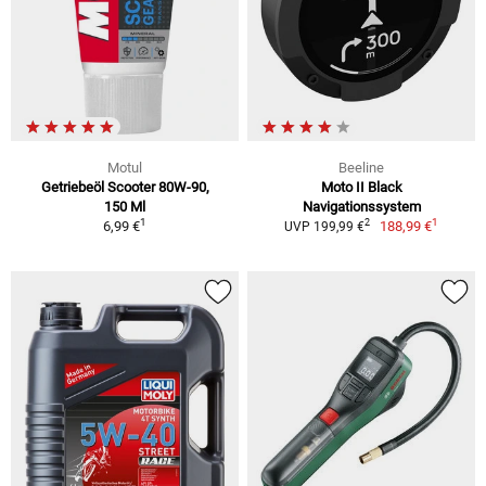
Motul
Beeline
Getriebeöl Scooter 80W-90,
Moto II Black
150 Ml
Navigationssystem
1
1
2
6,99 €
188,99 €
UVP 199,99 €