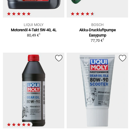
LIQUI MOLY
BOSCH
Motorenöl 4-Takt 5W-40, 4L
Akku-Druckluftpumpe
1
80,49 €
Easypump
1
77,70 €