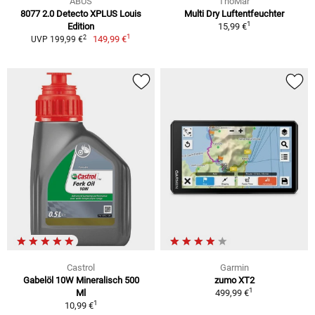
ABUS
ThoMar
8077 2.0 Detecto XPLUS Louis
Multi Dry Luftentfeuchter
1
Edition
15,99 €
1
2
149,99 €
UVP 199,99 €
Castrol
Garmin
Gabelöl 10W Mineralisch 500
zumo XT2
1
Ml
499,99 €
1
10,99 €