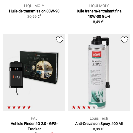
LIQUI MOLY
LIQUI MOLY
Huile de transmission 80W-90
Huile transm/entraînmt final
1
20,99 €
10W-30 GL-4
1
8,49 €
PAJ
Louis Tech
Vehicle Finder 4G 2.0 - GPS-
Anti-Crevaison Spray, 400 Ml
1
Tracker
8,99 €