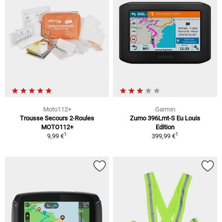
Moto112+
Garmin
Trousse Secours 2-Roules
Zumo 396Lmt-S Eu Louis
MOTO112+
Edition
1
1
9,99 €
399,99 €