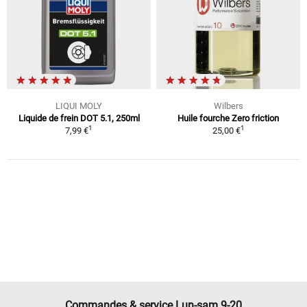
LIQUI MOLY
Wilbers
Liquide de frein DOT 5.1, 250ml
Huile fourche Zero friction
1
1
7,99 €
25,00 €
Commandes & service Lun-sam 9-20