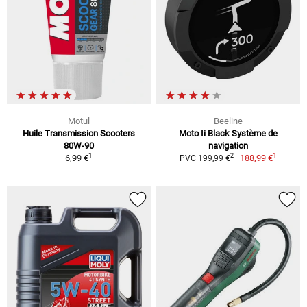
Motul
Beeline
Huile Transmission Scooters
Moto Ii Black Système de
80W-90
navigation
1
1
2
6,99 €
188,99 €
PVC 199,99 €