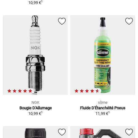
1
10,99 €
NGK
slime
Bougie D'Allumage
Fluide D'Étanchéité Pneus
1
1
10,99 €
11,99 €