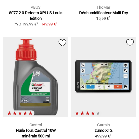
ABUS
ThoMar
8077 2.0 Detecto XPLUS Louis
Déshumidificateur Multi Dry
1
Edition
15,99 €
1
2
149,99 €
PVC 199,99 €
Castrol
Garmin
Huile four. Castrol 10W
zumo XT2
1
minérale 500 ml
499,99 €