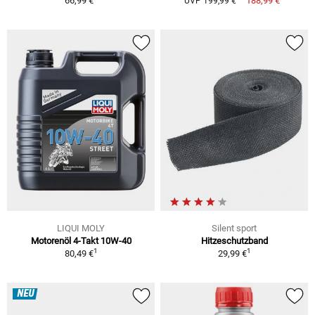
66,99 €
188,99 €
UVP 199,99 €
LIQUI MOLY
Silent sport
Motorenöl 4-Takt 10W-40
Hitzeschutzband
1
1
80,49 €
29,99 €
NEU