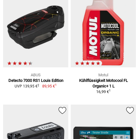
ABUS
Motul
Detecto 7000 RS1 Louis Edition
Kühlflüssigkeit Motocool FL
1
2
89,95 €
Organic+ 1 L
UVP 139,95 €
1
16,99 €