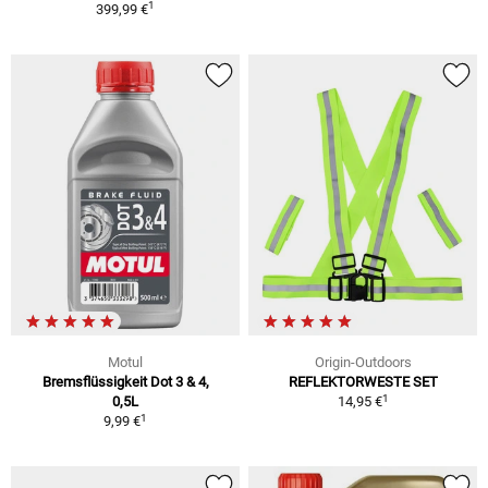
1
399,99 €
Motul
Origin-Outdoors
Bremsflüssigkeit Dot 3 & 4,
REFLEKTORWESTE SET
1
0,5L
14,95 €
1
9,99 €