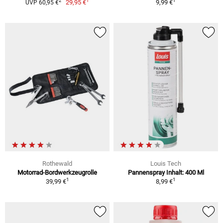
1
1
2
29,95 €
9,99 €
UVP 60,95 €
Rothewald
Louis Tech
Motorrad-Bordwerkzeugrolle
Pannenspray Inhalt: 400 Ml
1
1
39,99 €
8,99 €