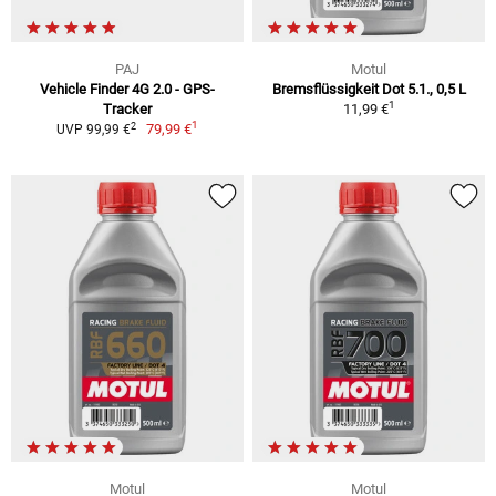
PAJ
Motul
Vehicle Finder 4G 2.0 - GPS-
Bremsflüssigkeit Dot 5.1., 0,5 L
1
Tracker
11,99 €
1
2
79,99 €
UVP 99,99 €
Motul
Motul