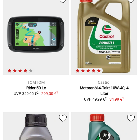
TOMTOM
Castrol
Rider 50 Le
Motorenöl 4-Takt 10W-40, 4
1
2
299,00 €
Liter
UVP 349,00 €
1
2
34,99 €
UVP 49,99 €