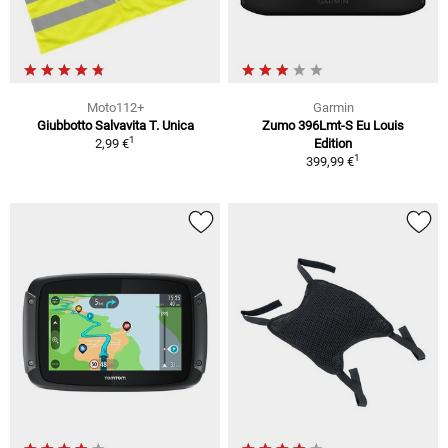
Moto112+
Garmin
Giubbotto Salvavita T. Unica
Zumo 396Lmt-S Eu Louis
1
2,99 €
Edition
1
399,99 €