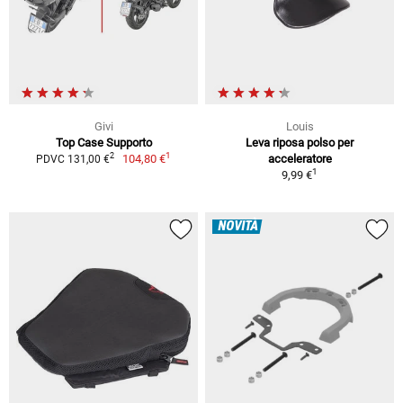
Givi
Louis
Top Case Supporto
Leva riposa polso per
1
2
104,80 €
acceleratore
PDVC 131,00 €
1
9,99 €
NOVITÀ