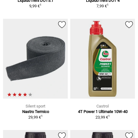
Liquido freni DOT5.1
Liquido freni DOT 4
1
1
9,99 €
7,99 €
Silent sport
Castrol
Nastro Termico
4T Power 1 Ultimate 10W-40
1
1
29,99 €
23,99 €