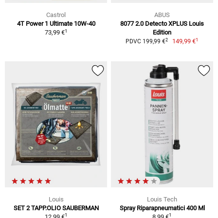
Castrol
ABUS
4T Power 1 Ultimate 10W-40
8077 2.0 Detecto XPLUS Louis
1
73,99 €
Edition
1
2
149,99 €
PDVC 199,99 €
Louis
Louis Tech
SET 2 TAPP.OLIO SAUBERMAN
Spray Riparapneumatici 400 Ml
1
1
12,99 €
8,99 €