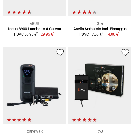
ABUS
Givi
Ionus 8900 Lucchetto A Catena
Anello Serbatoio Incl. Fissaggio
1
1
2
2
29,95 €
14,00 €
PDVC 60,95 €
PDVC 17,50 €
Rothewald
PAJ