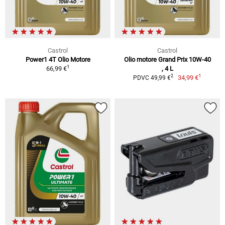
Castrol
Castrol
Power1 4T Olio Motore
Olio motore Grand Prix 10W-40
1
66,99 €
, 4 L
1
2
34,99 €
PDVC 49,99 €