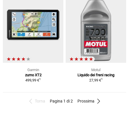
Garmin
Motul
zumo XT2
Liquido dei freni racing
1
1
499,99 €
27,99 €
Torna
Pagina 1 di 2
Prossima