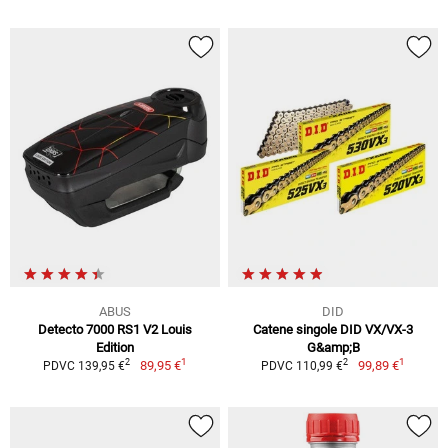
ABUS
DID
Detecto 7000 RS1 V2 Louis
Catene singole DID VX/VX-3
Edition
G&amp;B
1
1
2
2
89,95 €
99,89 €
PDVC 139,95 €
PDVC 110,99 €