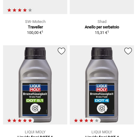
SW-Motech
Shad
Traveller
Anello per serbatoio
1
1
100,00 €
15,31 €
LIQUI MOLY
LIQUI MOLY