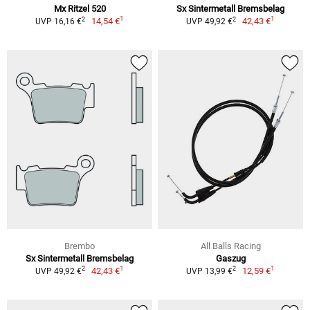
Mx Ritzel 520
Sx Sintermetall Bremsbelag
1
1
2
2
14,54 €
42,43 €
UVP 16,16 €
UVP 49,92 €
Brembo
All Balls Racing
Sx Sintermetall Bremsbelag
Gaszug
1
1
2
2
42,43 €
12,59 €
UVP 49,92 €
UVP 13,99 €