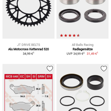
JT DRIVE BELTS
All Balls Racing
Alu Motocross Kettenrad 520
Radlagersätze
1
1
2
34,99 €
31,49 €
UVP 34,99 €