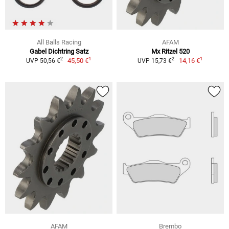
All Balls Racing
AFAM
Gabel Dichtring Satz
Mx Ritzel 520
1
1
2
2
45,50 €
14,16 €
UVP 50,56 €
UVP 15,73 €
AFAM
Brembo