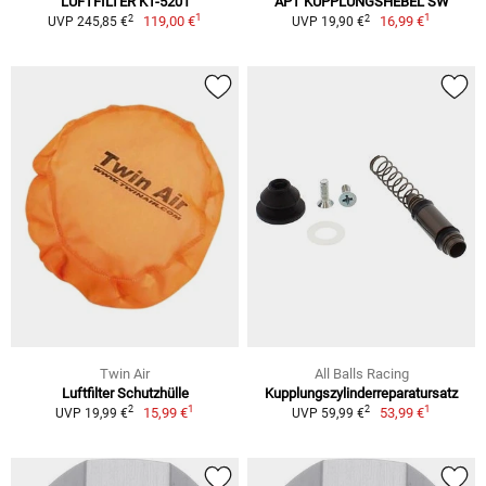
LUFTFILTER KT-5201
APT KUPPLUNGSHEBEL SW
1
1
2
2
119,00 €
16,99 €
UVP 245,85 €
UVP 19,90 €
Twin Air
All Balls Racing
Luftfilter Schutzhülle
Kupplungszylinderreparatursatz
1
1
2
2
15,99 €
53,99 €
UVP 19,99 €
UVP 59,99 €