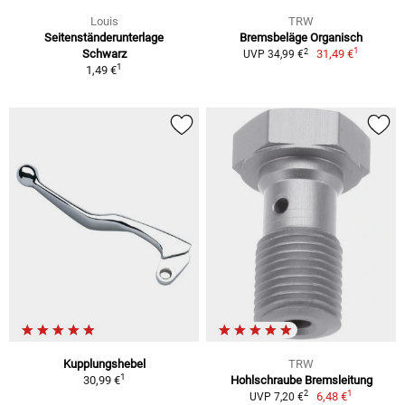
Louis
TRW
Seitenständerunterlage
Bremsbeläge Organisch
1
2
Schwarz
31,49 €
UVP 34,99 €
1
1,49 €
Kupplungshebel
TRW
1
30,99 €
Hohlschraube Bremsleitung
1
2
6,48 €
UVP 7,20 €