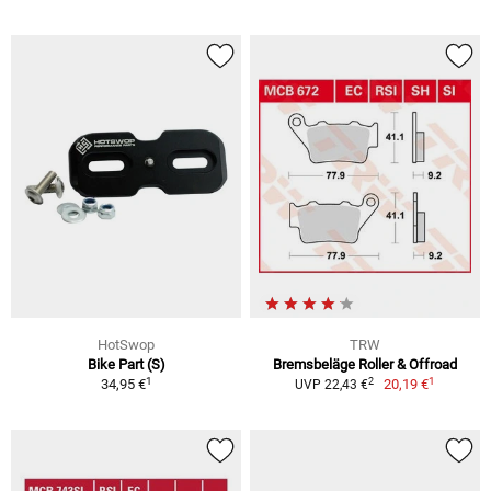
HotSwop
TRW
Bike Part (S)
Bremsbeläge Roller & Offroad
1
1
2
34,95 €
20,19 €
UVP 22,43 €