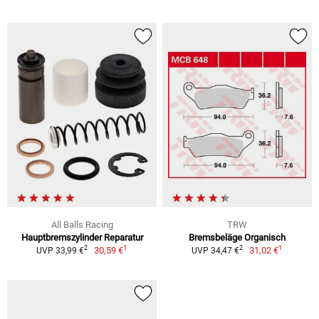
All Balls Racing
TRW
Hauptbremszylinder Reparatur
Bremsbeläge Organisch
1
1
2
2
30,59 €
31,02 €
UVP 33,99 €
UVP 34,47 €