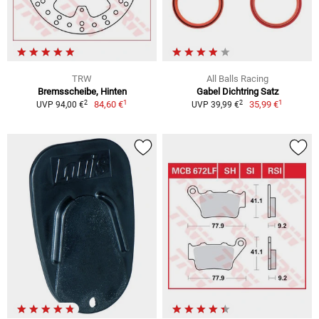
TRW
All Balls Racing
Bremsscheibe, Hinten
Gabel Dichtring Satz
1
1
2
2
84,60 €
35,99 €
UVP 94,00 €
UVP 39,99 €