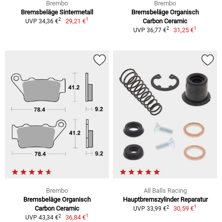
Brembo
Brembo
Bremsbeläge Sintermetall
Bremsbeläge Organisch
1
2
29,21 €
Carbon Ceramic
UVP 34,36 €
1
2
31,25 €
UVP 36,77 €
Brembo
All Balls Racing
Bremsbeläge Organisch
Hauptbremszylinder Reparatur
1
2
Carbon Ceramic
30,59 €
UVP 33,99 €
1
2
36,84 €
UVP 43,34 €