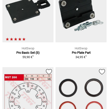
HotSwop
HotSwop
Pro Basic Set (S)
Pro Plate Part
1
1
59,90 €
34,95 €