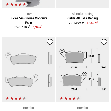
TRW
All Balls Racing
Lucas Vis Creuse Conduite
Câble All Balls Racing
1
2
Frein
12,59 €
PVC 13,99 €
1
2
6,39 €
PVC 7,10 €
Brembo
Brembo