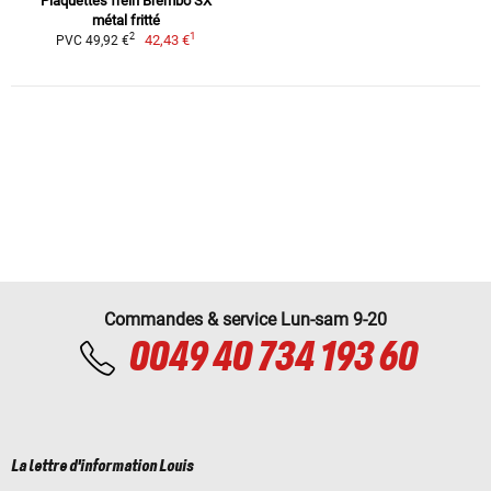
Plaquettes frein Brembo SX
métal fritté
1
2
42,43 €
PVC 49,92 €
Commandes & service Lun-sam 9-20
0049 40 734 193 60
La lettre d'information Louis