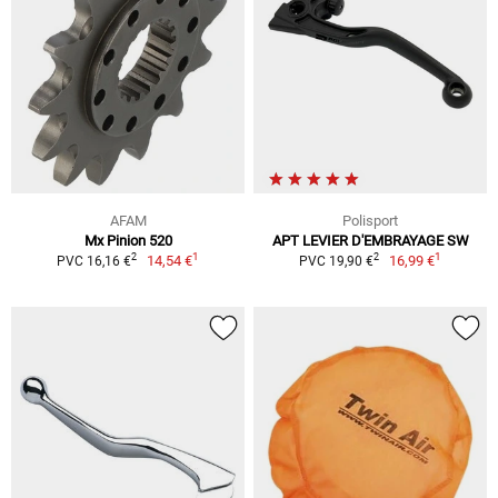
AFAM
Polisport
Mx Pinion 520
APT LEVIER D'EMBRAYAGE SW
1
1
2
2
14,54 €
16,99 €
PVC 16,16 €
PVC 19,90 €