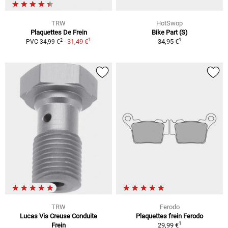
TRW
HotSwop
Plaquettes De Frein
Bike Part (S)
1
1
2
31,49 €
34,95 €
PVC 34,99 €
TRW
Ferodo
Lucas Vis Creuse Conduite
Plaquettes frein Ferodo
1
Frein
29,99 €