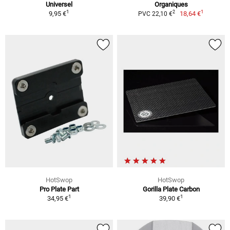
Universel
Organiques
1
1
2
9,95 €
18,64 €
PVC 22,10 €
HotSwop
HotSwop
Pro Plate Part
Gorilla Plate Carbon
1
1
34,95 €
39,90 €