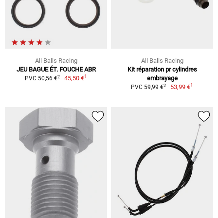
All Balls Racing
All Balls Racing
JEU BAGUE ÉT. FOUCHE ABR
Kit réparation pr cylindres
1
2
45,50 €
embrayage
PVC 50,56 €
1
2
53,99 €
PVC 59,99 €