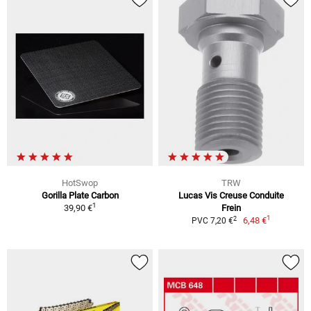
HotSwop
TRW
Gorilla Plate Carbon
Lucas Vis Creuse Conduite
1
39,90 €
Frein
1
2
6,48 €
PVC 7,20 €