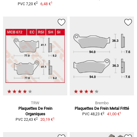
1
2
6,48 €
PVC 7,20 €
TRW
Brembo
Plaquettes De Frein
Plaquettes De Frein Metal Fritté
1
2
Organiques
41,00 €
PVC 48,23 €
1
2
20,19 €
PVC 22,43 €