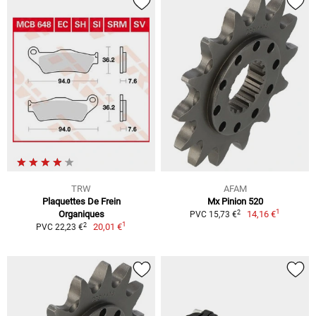
TRW
AFAM
Plaquettes De Frein
Mx Pinion 520
1
2
Organiques
14,16 €
PVC 15,73 €
1
2
20,01 €
PVC 22,23 €