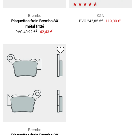
Brembo
K&N
1
2
Plaquettes frein Brembo SX
119,00 €
PVC 245,85 €
métal fritté
1
2
42,43 €
PVC 49,92 €
Brembo