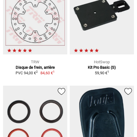
TRW
HotSwop
Disque de frein, arrière
Kit Pro Basic (S)
1
1
2
84,60 €
59,90 €
PVC 94,00 €