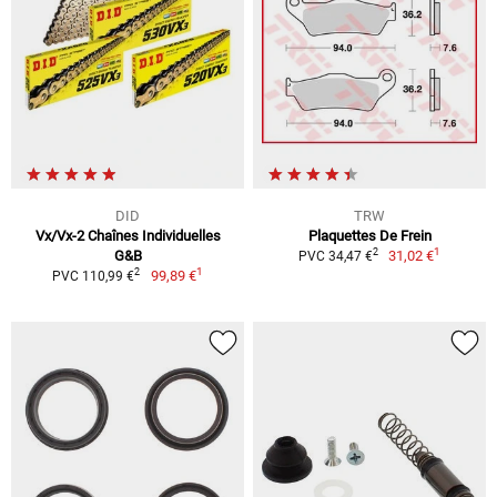
DID
TRW
Vx/Vx-2 Chaînes Individuelles
Plaquettes De Frein
1
2
G&B
31,02 €
PVC 34,47 €
1
2
99,89 €
PVC 110,99 €