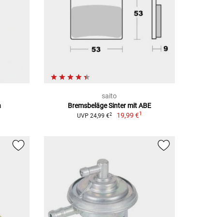
saito
n
Bremsbeläge Sinter mit ABE
1
19,99 €
2
UVP 24,99 €