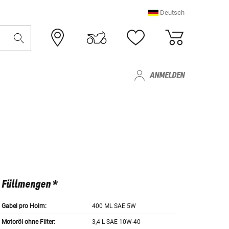
Deutsch
ANMELDEN
Füllmengen *
Gabel pro Holm:
400 ML SAE 5W
Motoröl ohne Filter:
3,4 L SAE 10W-40