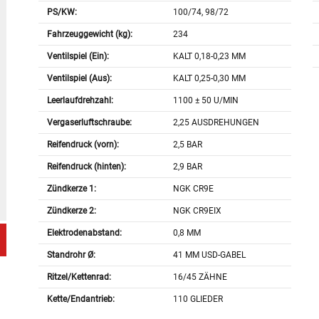
PS/KW:
100/74, 98/72
Fahrzeuggewicht (kg):
234
Ventilspiel (Ein):
KALT 0,18-0,23 MM
Ventilspiel (Aus):
KALT 0,25-0,30 MM
Leerlaufdrehzahl:
1100 ± 50 U/MIN
Vergaserluftschraube:
2,25 AUSDREHUNGEN
Reifendruck (vorn):
2,5 BAR
Reifendruck (hinten):
2,9 BAR
Zündkerze 1:
NGK CR9E
Zündkerze 2:
NGK CR9EIX
Elektrodenabstand:
0,8 MM
Standrohr Ø:
41 MM USD-GABEL
Ritzel/Kettenrad:
16/45 ZÄHNE
Kette/Endantrieb:
110 GLIEDER