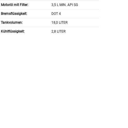
Motoröl mit Filter:
3,5 L MIN. API SG
Bremsflüssigkeit:
DOT 4
Tankvolumen:
18,0 LITER
Kühlflüssigkeit:
2,8 LITER