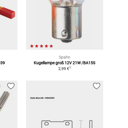
Spahn
039
Kugellampe groß 12V 21W /BA15S
1
2,99 €