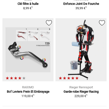
Clé filtre à huile
Enfonce-Joint De Fourche
1
1
8,99 €
39,99 €
RAXIMO
Rieger Rennsport
Bcf Leviers Frein Et Embrayage
Garde-robe Rieger Racing
1
1
119,00 €
229,00 €