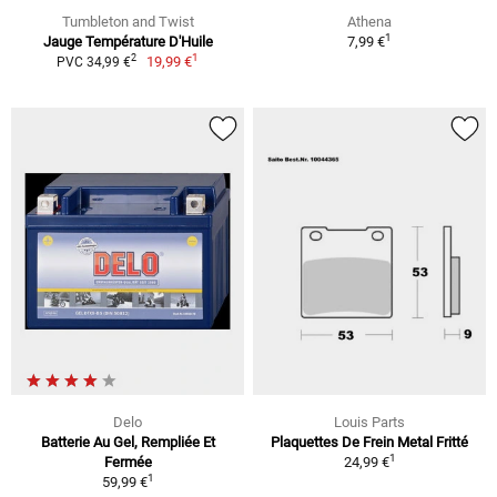
Tumbleton and Twist
Athena
1
Jauge Température D'Huile
7,99 €
1
2
19,99 €
PVC 34,99 €
Delo
Louis Parts
Batterie Au Gel, Rempliée Et
Plaquettes De Frein Metal Fritté
1
Fermée
24,99 €
1
59,99 €