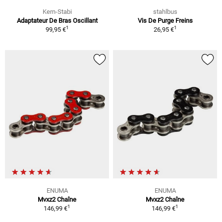
Kern-Stabi
stahlbus
Adaptateur De Bras Oscillant
Vis De Purge Freins
1
1
99,95 €
26,95 €
ENUMA
ENUMA
Mvxz2 Chaîne
Mvxz2 Chaîne
1
1
146,99 €
146,99 €