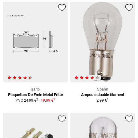
saito
Spahn
Plaquettes De Frein Metal Fritté
Ampoule double filament
1
1
2
19,99 €
2,99 €
PVC 24,99 €