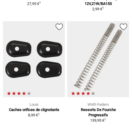
1
27,95 €
12V,21W/BA15S
1
2,99 €
Louis
Wirth Federn
Caches orifices de clignotants
Ressorts De Fourche
1
8,99 €
Progressifs
1
139,95 €