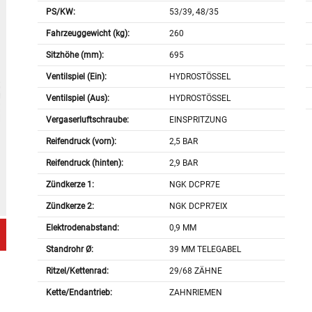
PS/KW:
53/39, 48/35
Fahrzeuggewicht (kg):
260
Sitzhöhe (mm):
695
Ventilspiel (Ein):
HYDROSTÖSSEL
Ventilspiel (Aus):
HYDROSTÖSSEL
Vergaserluftschraube:
EINSPRITZUNG
Reifendruck (vorn):
2,5 BAR
Reifendruck (hinten):
2,9 BAR
Zündkerze 1:
NGK DCPR7E
Zündkerze 2:
NGK DCPR7EIX
Elektrodenabstand:
0,9 MM
Standrohr Ø:
39 MM TELEGABEL
Ritzel/Kettenrad:
29/68 ZÄHNE
Kette/Endantrieb:
ZAHNRIEMEN