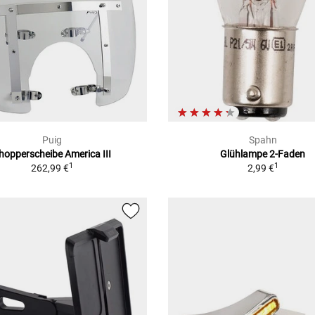
Puig
Spahn
hopperscheibe America III
Glühlampe 2-Faden
1
1
262,99 €
2,99 €