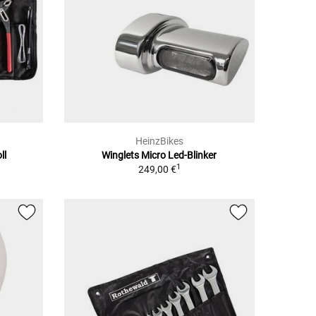
HeinzBikes
ll
Winglets Micro Led-Blinker
1
249,00 €