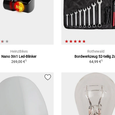
HeinzBikes
Rothewald
Nano 3In1 Led-Blinker
Bordwerkzeug 52-teilig Zo
1
1
269,00 €
64,99 €