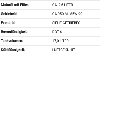
Motoröl mit Filter:
CA. 2,6 LITER
Getriebeöl:
CA.950 ML 85W-90
Primäröl:
SIEHE GETRIEBEÖL
Bremsflüssigkeit:
DOT 4
Tankvolumen:
17,0 LITER
Kühlflüssigkeit:
LUFTGEKÜHLT