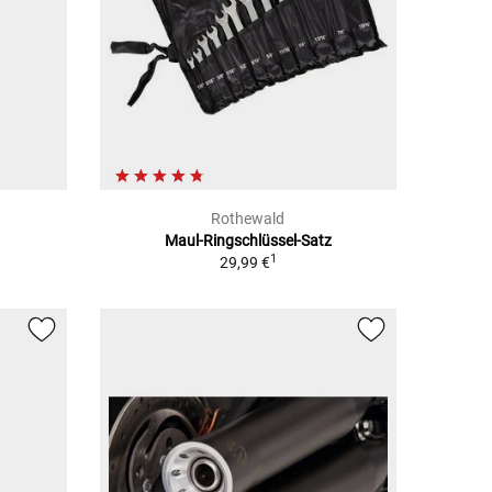
Rothewald
Maul-Ringschlüssel-Satz
1
29,99 €