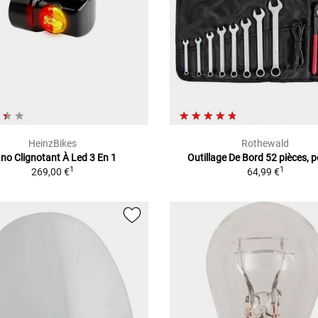
HeinzBikes
Rothewald
no Clignotant À Led 3 En 1
Outillage De Bord 52 pièces, 
1
1
269,00 €
64,99 €