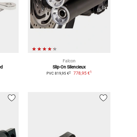
Falcon
ed
Slip-On Silencieux
1
778,95 €
2
PVC 819,95 €