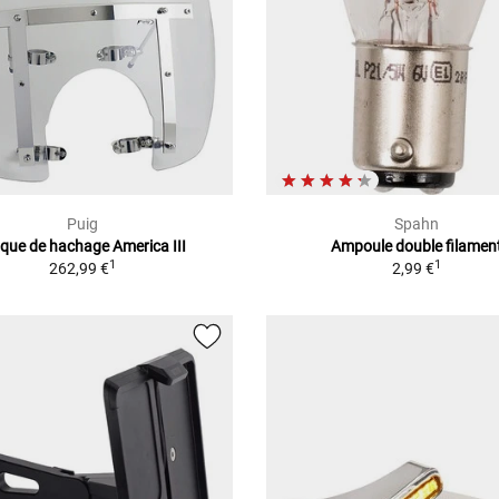
Puig
Spahn
sque de hachage America III
Ampoule double filamen
1
1
262,99 €
2,99 €