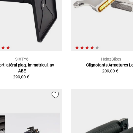
SIXTY6
HeinzBikes
rt latéral plaq. immatricul. av
Clignotants Armatures L
1
ABE
209,00 €
1
299,00 €