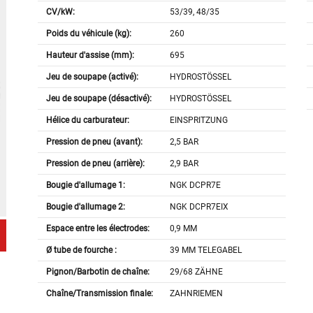
CV/kW:
53/39, 48/35
Poids du véhicule (kg):
260
Hauteur d'assise (mm):
695
Jeu de soupape (activé):
HYDROSTÖSSEL
Jeu de soupape (désactivé):
HYDROSTÖSSEL
Hélice du carburateur:
EINSPRITZUNG
Pression de pneu (avant):
2,5 BAR
Pression de pneu (arrière):
2,9 BAR
Bougie d'allumage 1:
NGK DCPR7E
Bougie d'allumage 2:
NGK DCPR7EIX
Espace entre les électrodes:
0,9 MM
Ø tube de fourche :
39 MM TELEGABEL
Pignon/Barbotin de chaîne:
29/68 ZÄHNE
Chaîne/Transmission finale:
ZAHNRIEMEN