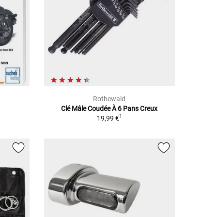
Rothewald
Clé Mâle Coudée À 6 Pans Creux
1
19,99 €