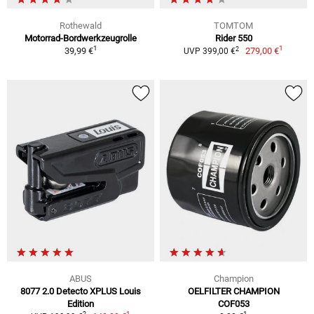
Rothewald
TOMTOM
Motorrad-Bordwerkzeugrolle
Rider 550
1
1
2
39,99 €
279,00 €
UVP 399,00 €
ABUS
Champion
8077 2.0 Detecto XPLUS Louis
OELFILTER CHAMPION
Edition
COF053
1
1