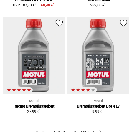
1
1
2
168,48 €
289,00 €
UVP 187,20 €
Motul
Motul
Racing Bremsflüssigkeit
Bremsflüssigkeit Dot 4 Lv
1
1
27,99 €
9,99 €