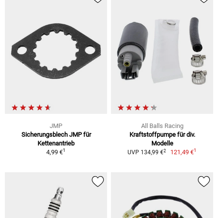
JMP
All Balls Racing
Sicherungsblech JMP für
Kraftstoffpumpe für div.
Kettenantrieb
Modelle
1
1
2
4,99 €
121,49 €
UVP 134,99 €