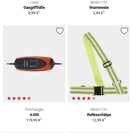
Louis
Moto112+
Gasgriffhilfe
Warnweste
1
1
9,99 €
2,99 €
ProCharger
Moto112+
4.000
Reflexschärpe
1
1
119,99 €
12,99 €