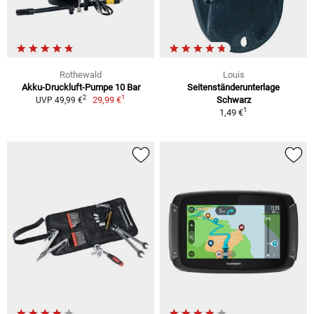
Rothewald
Louis
Akku-Druckluft-Pumpe 10 Bar
Seitenständerunterlage
1
2
29,99 €
Schwarz
UVP 49,99 €
1
1,49 €