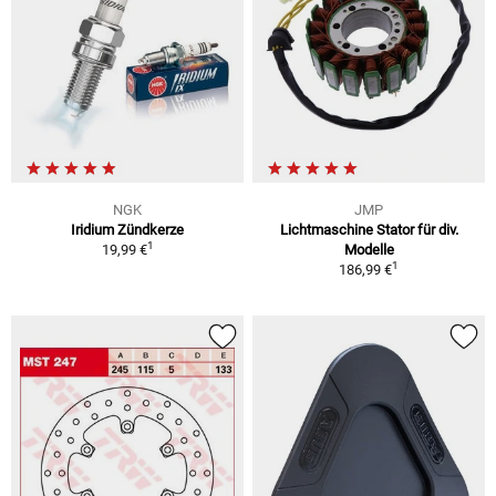
NGK
JMP
Iridium Zündkerze
Lichtmaschine Stator für div.
1
19,99 €
Modelle
1
186,99 €