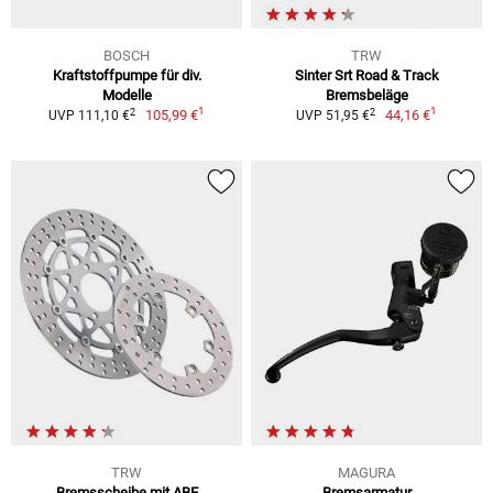
BOSCH
TRW
Kraftstoffpumpe für div.
Sinter Srt Road & Track
Modelle
Bremsbeläge
1
1
2
2
105,99 €
44,16 €
UVP 111,10 €
UVP 51,95 €
TRW
MAGURA
Bremsscheibe mit ABE
Bremsarmatur