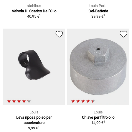
stahlbus
Louis Parts
Valvola Di Scarico Dell'Olio
Gel-Batteria
1
1
40,95 €
39,99 €
Louis
Louis
Leva riposa polso per
Chiave per filtro olio
1
acceleratore
14,99 €
1
9,99 €