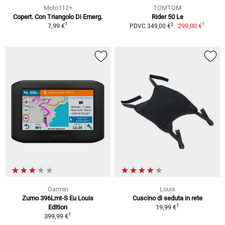
Moto112+
TOMTOM
Copert. Con Triangolo Di Emerg.
Rider 50 Le
1
1
2
7,99 €
299,00 €
PDVC 349,00 €
Garmin
Louis
Zumo 396Lmt-S Eu Louis
Cuscino di seduta in rete
1
Edition
19,99 €
1
399,99 €