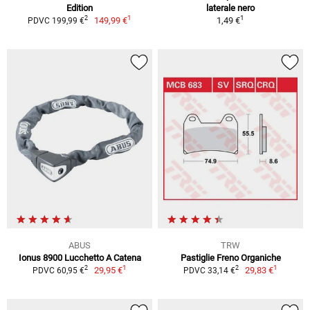
Edition
laterale nero
1
1
2
149,99 €
1,49 €
PDVC 199,99 €
ABUS
TRW
Ionus 8900 Lucchetto A Catena
Pastiglie Freno Organiche
1
1
2
2
29,95 €
29,83 €
PDVC 60,95 €
PDVC 33,14 €