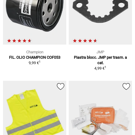
Champion
JMP
FIL. OLIO CHAMPION COF053
Piastra blocc. JMP per trasm. a
1
9,99 €
cat.
1
4,99 €