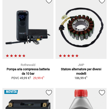
Rothewald
JMP
Pompa aria compressa batteria
Statore alternatore per diversi
da 10 bar
modelli
1
1
2
29,99 €
186,99 €
PDVC 49,99 €
NOVITÀ