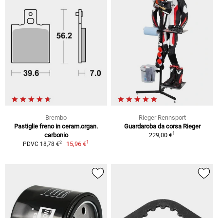
Brembo
Rieger Rennsport
Pastiglie freno in ceram.organ.
Guardaroba da corsa Rieger
1
carbonio
229,00 €
1
2
15,96 €
PDVC 18,78 €