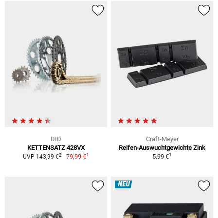
DID
Craft-Meyer
KETTENSATZ 428VX
Reifen-Auswuchtgewichte Zink
1
1
2
79,99 €
5,99 €
UVP 143,99 €
NEU