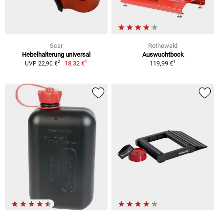
Scar
Rothewald
Hebelhalterung universal
Auswuchtbock
1
1
2
18,32 €
119,99 €
UVP 22,90 €