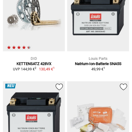
DID
Louis Parts
KETTENSATZ 428VX
Natrium-Ion-Batterie SNA5S
1
1
2
130,49 €
49,99 €
UVP 144,99 €
NEU