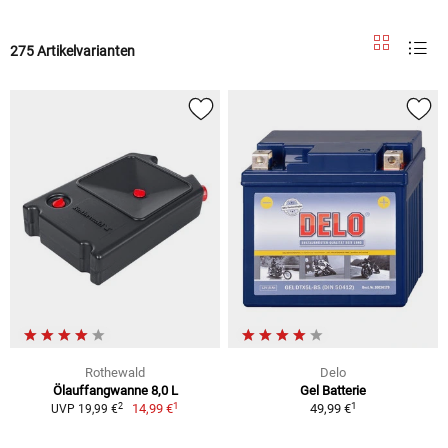
275 Artikelvarianten
Rothewald
Delo
Ölauffangwanne 8,0 L
Gel Batterie
1
1
2
14,99 €
49,99 €
UVP 19,99 €