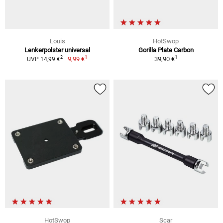
Louis
HotSwop
Lenkerpolster universal
Gorilla Plate Carbon
1
1
2
9,99 €
39,90 €
UVP 14,99 €
HotSwop
Scar