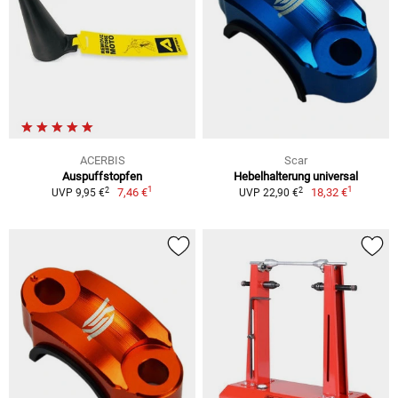
ACERBIS
Scar
Auspuffstopfen
Hebelhalterung universal
1
1
2
2
7,46 €
18,32 €
UVP 9,95 €
UVP 22,90 €