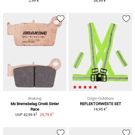
2,99 €
34,99 €
Braking
Origin-Outdoors
Mx Bremsbelag Cm46 Sinter
REFLEKTORWESTE SET
1
Race
14,95 €
1
2
25,79 €
UVP 42,99 €