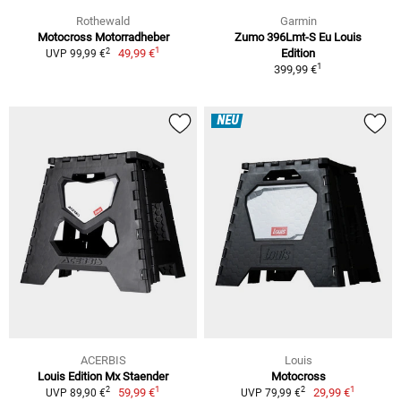
Rothewald
Garmin
Motocross Motorradheber
Zumo 396Lmt-S Eu Louis
1
2
49,99 €
Edition
UVP 99,99 €
1
399,99 €
NEU
ACERBIS
Louis
Louis Edition Mx Staender
Motocross
1
1
2
2
59,99 €
29,99 €
UVP 89,90 €
UVP 79,99 €