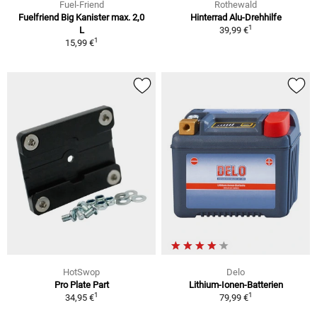
Fuel-Friend
Rothewald
Fuelfriend Big Kanister max. 2,0
Hinterrad Alu-Drehhilfe
1
L
39,99 €
1
15,99 €
HotSwop
Delo
Pro Plate Part
Lithium-Ionen-Batterien
1
1
34,95 €
79,99 €