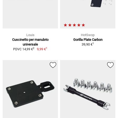
Louis
HotSwop
Cuscinetto per manubrio
Gorilla Plate Carbon
1
universale
39,90 €
1
2
9,99 €
PDVC 14,99 €