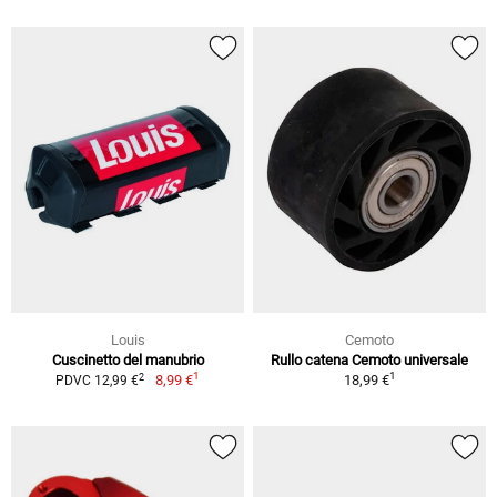
Louis
Cemoto
Cuscinetto del manubrio
Rullo catena Cemoto universale
1
1
2
8,99 €
18,99 €
PDVC 12,99 €