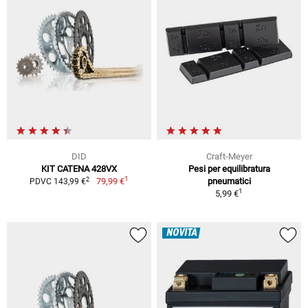
DID
Craft-Meyer
KIT CATENA 428VX
Pesi per equilibratura
1
2
79,99 €
pneumatici
PDVC 143,99 €
1
5,99 €
NOVITÀ