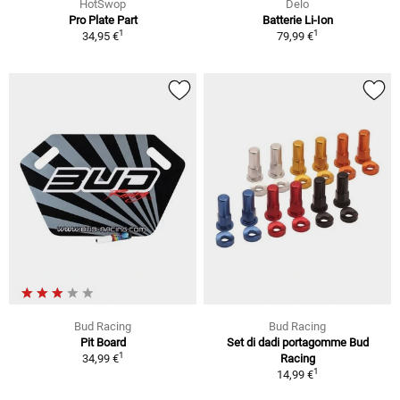
HotSwop
Delo
Pro Plate Part
Batterie Li-Ion
1
1
34,95 €
79,99 €
Bud Racing
Bud Racing
Pit Board
Set di dadi portagomme Bud
1
34,99 €
Racing
1
14,99 €