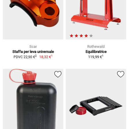
Scar
Rothewald
Staffa per leva universale
Equilibratrice
1
1
2
18,32 €
119,99 €
PDVC 22,90 €