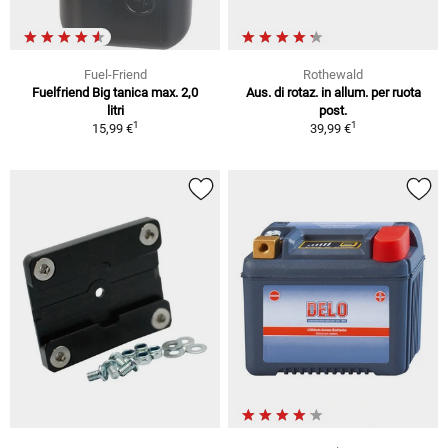
Fuel-Friend
Rothewald
Fuelfriend Big tanica max. 2,0
Aus. di rotaz. in allum. per ruota
litri
post.
1
1
15,99 €
39,99 €