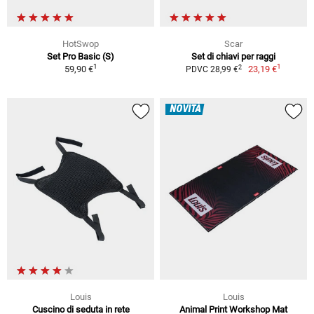
HotSwop
Scar
Set Pro Basic (S)
Set di chiavi per raggi
1
1
2
59,90 €
23,19 €
PDVC 28,99 €
NOVITÀ
Louis
Louis
Cuscino di seduta in rete
Animal Print Workshop Mat