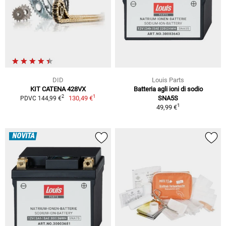
DID
Louis Parts
KIT CATENA 428VX
Batteria agli ioni di sodio
1
2
130,49 €
SNA5S
PDVC 144,99 €
1
49,99 €
NOVITÀ