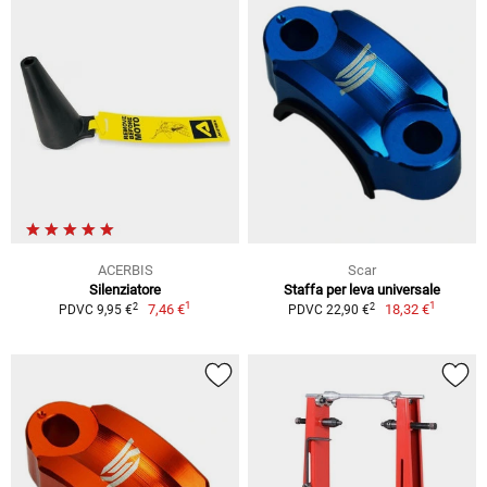
ACERBIS
Scar
Silenziatore
Staffa per leva universale
1
1
2
2
7,46 €
18,32 €
PDVC 9,95 €
PDVC 22,90 €