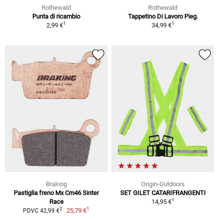
Rothewald
Rothewald
Punta di ricambio
Tappetino Di Lavoro Pieg.
1
1
2,99 €
34,99 €
Braking
Origin-Outdoors
Pastiglia freno Mx Cm46 Sinter
SET GILET CATARIFRANGENTI
1
Race
14,95 €
1
2
25,79 €
PDVC 42,99 €