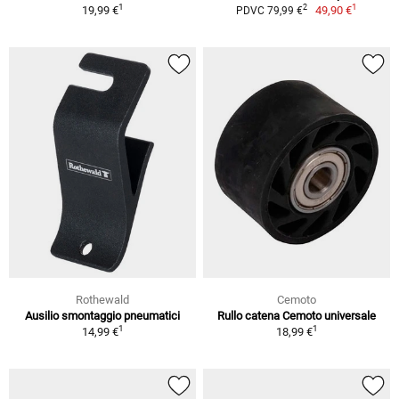
1
1
2
19,99 €
49,90 €
PDVC 79,99 €
Rothewald
Cemoto
Ausilio smontaggio pneumatici
Rullo catena Cemoto universale
1
1
14,99 €
18,99 €