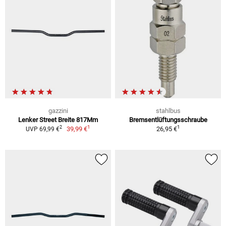
gazzini
stahlbus
Lenker Street Breite 817Mm
Bremsentlüftungsschraube
1
1
2
39,99 €
26,95 €
UVP 69,99 €