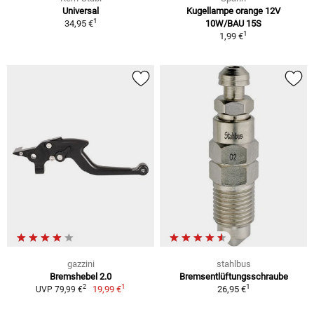
Universal
Kugellampe orange 12V
1
34,95 €
10W/BAU 15S
1
1,99 €
gazzini
stahlbus
Bremshebel 2.0
Bremsentlüftungsschraube
1
1
2
19,99 €
26,95 €
UVP 79,99 €