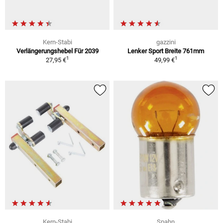
Kern-Stabi
gazzini
Verlängerungshebel Für 2039
Lenker Sport Breite 761mm
1
1
27,95 €
49,99 €
Kern-Stabi
Spahn