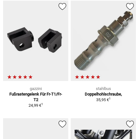
gazzini
stahlbus
Fußrastengelenk Für Fr-T1/Fr-
Doppelhohlschraube,
1
T2
35,95 €
1
24,99 €