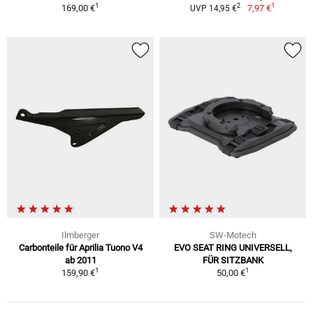
1
1
2
169,00 €
7,97 €
UVP 14,95 €
Ilmberger
SW-Motech
Carbonteile für Aprilia Tuono V4
EVO SEAT RING UNIVERSELL,
ab 2011
FÜR SITZBANK
1
1
159,90 €
50,00 €