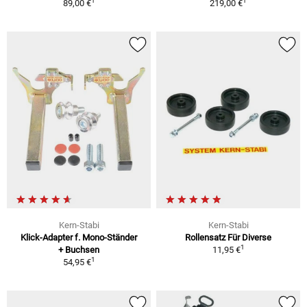
1
1
89,00 €
219,00 €
Kern-Stabi
Kern-Stabi
Klick-Adapter f. Mono-Ständer
Rollensatz Für Diverse
1
+ Buchsen
11,95 €
1
54,95 €