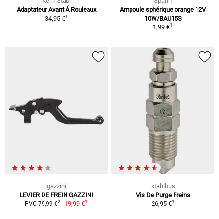
Kern-Stabi
Spahn
Adaptateur Avant Á Rouleaux
Ampoule sphérique orange 12V
1
34,95 €
10W/BAU15S
1
1,99 €
gazzini
stahlbus
LEVIER DE FREIN GAZZINI
Vis De Purge Freins
1
1
2
19,99 €
26,95 €
PVC 79,99 €