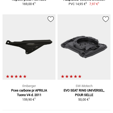
1
1
2
169,00 €
7,97 €
PVC 14,95 €
Ilmberger
SW-Motech
Pces carbone pr APRILIA
EVO SEAT RING UNIVERSEL,
Tuono V4 d. 2011
POUR SELLE
1
1
159,90 €
50,00 €