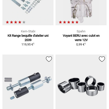
Kern-Stabi
Spahn
Kit Range bequille d'atelier uni
Voyant BERU avec culot en
2039
verre 12V
1
1
119,95 €
0,99 €