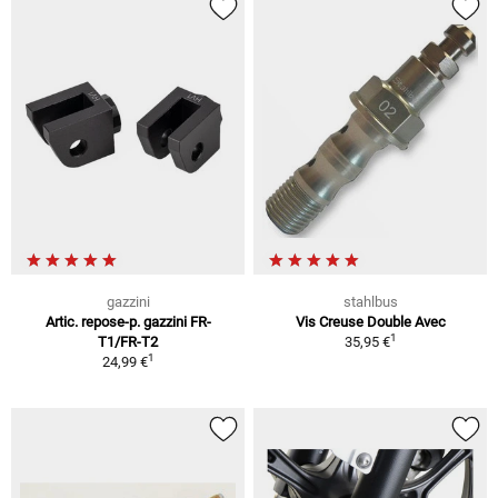
gazzini
stahlbus
Artic. repose-p. gazzini FR-
Vis Creuse Double Avec
1
T1/FR-T2
35,95 €
1
24,99 €