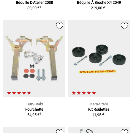
Béquille D'Atelier 2038
Béquille À Broche X4 2049
1
1
89,00 €
219,00 €
Kern-Stabi
Kern-Stabi
Fourchette
Kit Roulettes
1
1
54,95 €
11,95 €