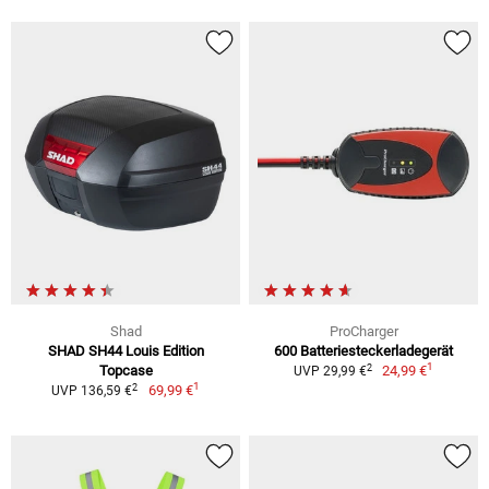
Shad
ProCharger
SHAD SH44 Louis Edition
600 Batteriesteckerladegerät
1
2
Topcase
24,99 €
UVP 29,99 €
1
2
69,99 €
UVP 136,59 €