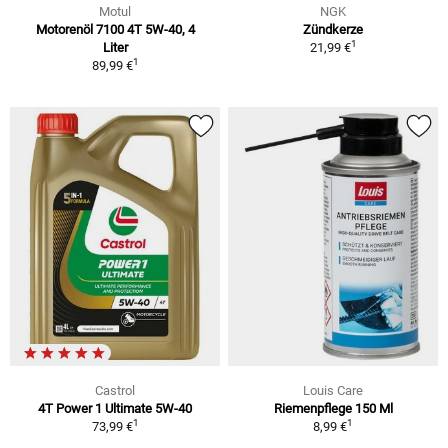
Motul
NGK
Motorenöl 7100 4T 5W-40, 4
Zündkerze
1
Liter
21,99 €
1
89,99 €
Castrol
Louis Care
4T Power 1 Ultimate 5W-40
Riemenpflege 150 Ml
1
1
73,99 €
8,99 €