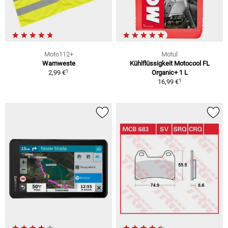
Moto112+
Motul
Warnweste
Kühlflüssigkeit Motocool FL
1
2,99 €
Organic+ 1 L
1
16,99 €