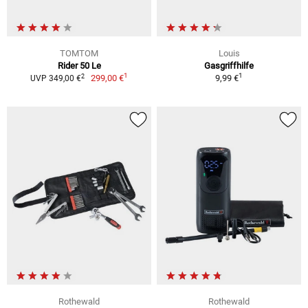
TOMTOM
Louis
Rider 50 Le
Gasgriffhilfe
1
1
2
299,00 €
9,99 €
UVP 349,00 €
Rothewald
Rothewald