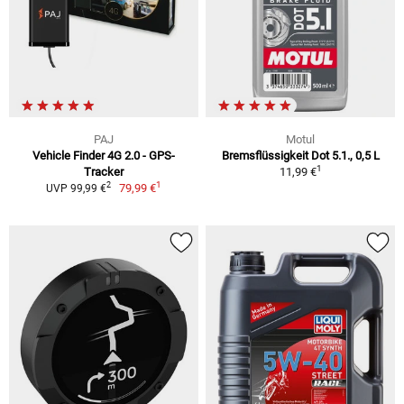
PAJ
Motul
Vehicle Finder 4G 2.0 - GPS-
Bremsflüssigkeit Dot 5.1., 0,5 L
1
Tracker
11,99 €
1
2
79,99 €
UVP 99,99 €