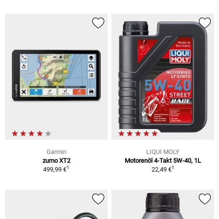
Garmin
LIQUI MOLY
zumo XT2
Motorenöl 4-Takt 5W-40, 1L
1
1
499,99 €
22,49 €