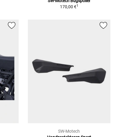
SW-Motech Bugspoiler
1
170,00 €
SW-Motech