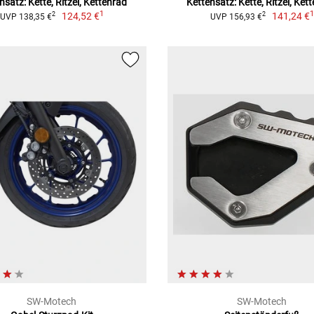
nsatz: Kette, Ritzel, Kettenrad
Kettensatz: Kette, Ritzel, Ket
1
124,52 €
141,24 €
2
2
UVP 138,35 €
UVP 156,93 €
SW-Motech
SW-Motech