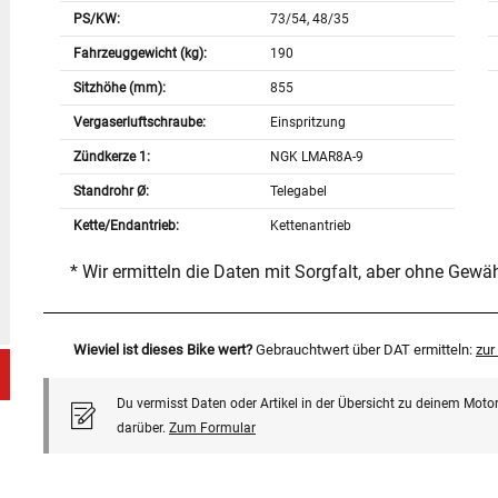
PS/KW:
73/54, 48/35
Fahrzeuggewicht (kg):
190
Sitzhöhe (mm):
855
Vergaserluftschraube:
Einspritzung
Zündkerze 1:
NGK LMAR8A-9
Standrohr Ø:
Telegabel
Kette/Endantrieb:
Kettenantrieb
* Wir ermitteln die Daten mit Sorgfalt, aber ohne Gewä
Wieviel ist dieses Bike wert?
Gebrauchtwert über DAT ermitteln:
zu
Du vermisst Daten oder Artikel in der Übersicht zu deinem Motor
darüber.
Zum Formular