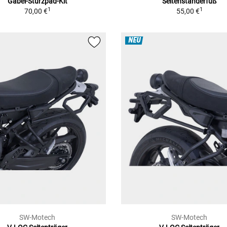
Gabel-Sturzpad-Kit
Seitenständerfuß
1
1
70,00 €
55,00 €
NEU
SW-Motech
SW-Motech