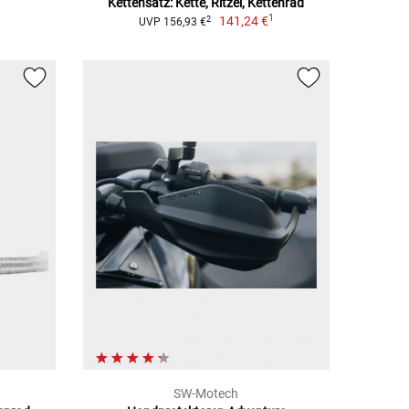
Kettensatz: Kette, Ritzel, Kettenrad
1
1
141,24 €
2
UVP 156,93 €
SW-Motech