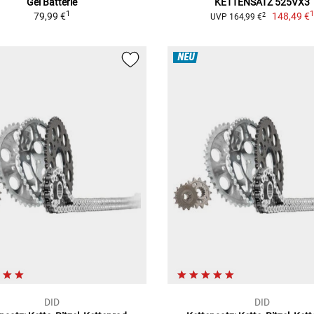
Gel Batterie
KETTENSATZ 525VX3
1
79,99 €
148,49 €
2
UVP 164,99 €
NEU
DID
DID