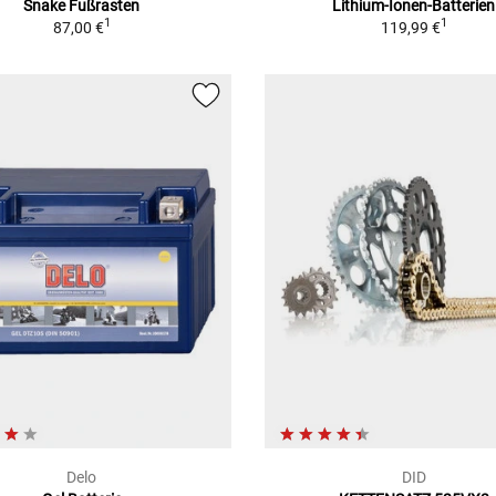
Snake Fußrasten
Lithium-Ionen-Batterien
1
1
87,00 €
119,99 €
Delo
DID