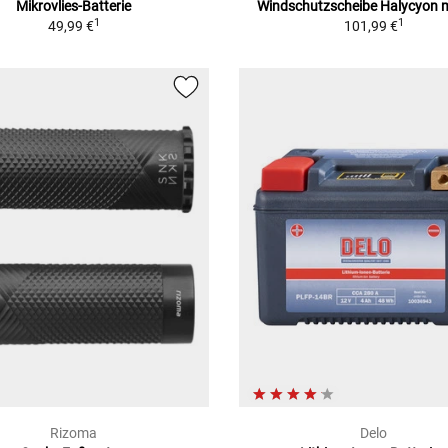
Mikrovlies-Batterie
Windschutzscheibe Halycyon 
1
1
49,99 €
101,99 €
Rizoma
Delo