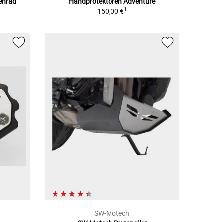
tenrad
Handprotektoren Adventure
1
1
150,00 €
SW-Motech