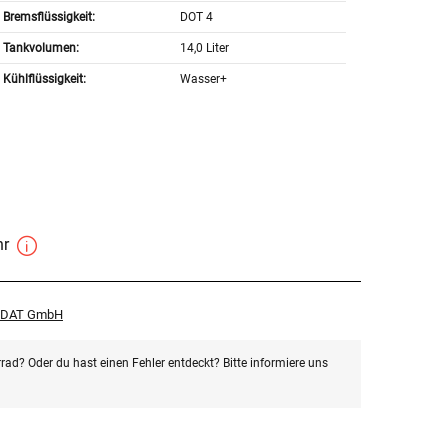
Bremsflüssigkeit:
DOT 4
Tankvolumen:
14,0 Liter
Kühlflüssigkeit:
Wasser+
hr
r DAT GmbH
rad? Oder du hast einen Fehler entdeckt? Bitte informiere uns