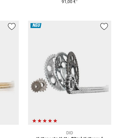
1
91,00 €
NEU
DID