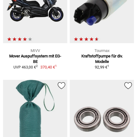
MIVV
Tourmax
Mover Auspuffsystem mit EG-
Kraftstoffpumpe für div.
BE
Modelle
1
1
2
370,40 €
92,99 €
UVP 463,00 €