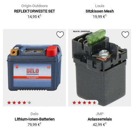
Origin-Outdoors
Louis
REFLEKTORWESTE SET
Sitzkissen Mesh
1
1
14,95 €
19,99 €
Delo
JMP
Lithium-Ionen-Batterien
Anlasserrelais
1
1
79,99 €
42,99 €