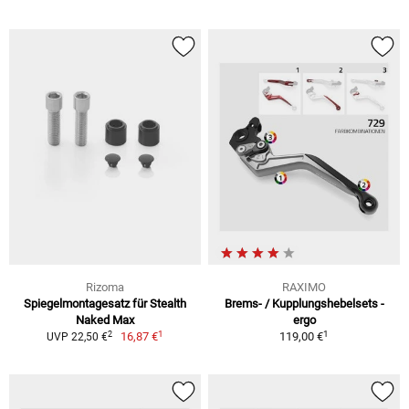
Rizoma
RAXIMO
Spiegelmontagesatz für Stealth
Brems- / Kupplungshebelsets -
Naked Max
ergo
1
1
2
16,87 €
119,00 €
UVP 22,50 €