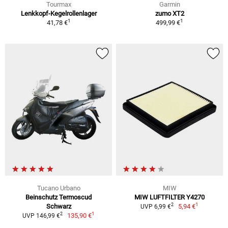
Tourmax
Garmin
Lenkkopf-Kegelrollenlager
zumo XT2
1
1
41,78 €
499,99 €
Tucano Urbano
MIW
Beinschutz Termoscud
MIW LUFTFILTER Y4270
1
2
Schwarz
5,94 €
UVP 6,99 €
1
2
135,90 €
UVP 146,99 €