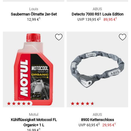
Louis
ABUS
Sauberman Ölmatte 2er-Set
Detecto 7000 RS1 Louis Edition
1
1
2
12,99 €
89,95 €
UVP 139,95 €
Motul
ABUS
Kühlflüssigkeit Motocool FL
8900 Kettenschloss
1
2
Organic+ 1 L
29,95 €
UVP 60,95 €
1
16,99 €