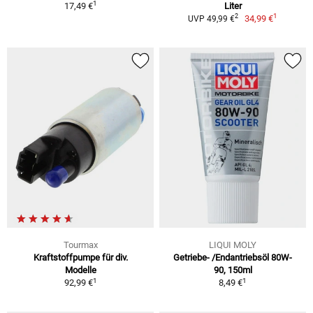
1
17,49 €
Liter
1
2
34,99 €
UVP 49,99 €
Tourmax
LIQUI MOLY
Kraftstoffpumpe für div.
Getriebe- /Endantriebsöl 80W-
Modelle
90, 150ml
1
1
92,99 €
8,49 €