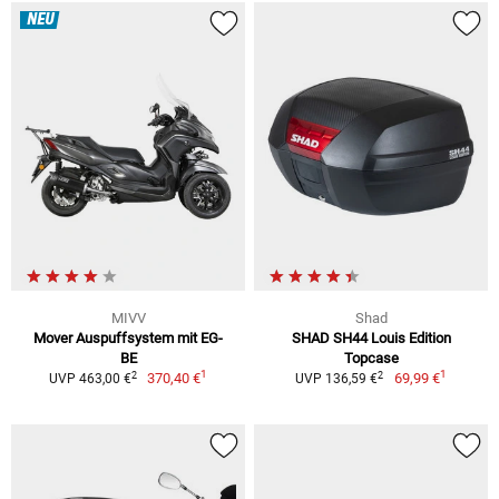
NEU
MIVV
Shad
Mover Auspuffsystem mit EG-
SHAD SH44 Louis Edition
BE
Topcase
1
1
2
2
370,40 €
69,99 €
UVP 463,00 €
UVP 136,59 €