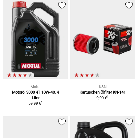
Motul
K&N
Motoröl 3000 4T 10W-40, 4
Kartuschen Ölfilter KN-141
1
Liter
9,99 €
1
59,99 €