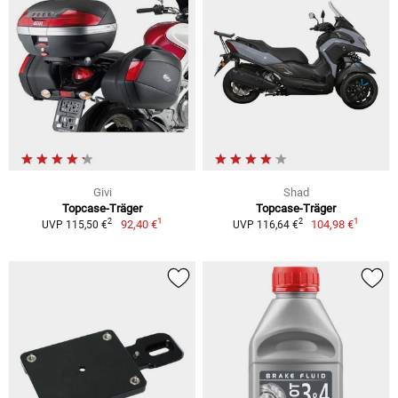
Givi
Shad
Topcase-Träger
Topcase-Träger
1
1
2
2
92,40 €
104,98 €
UVP 115,50 €
UVP 116,64 €