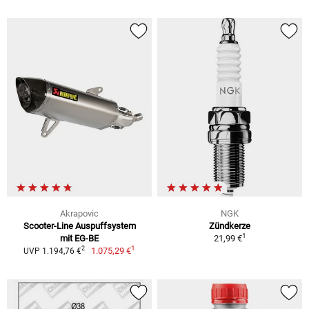
Akrapovic
NGK
Scooter-Line Auspuffsystem
Zündkerze
1
mit EG-BE
21,99 €
1
2
1.075,29 €
UVP 1.194,76 €