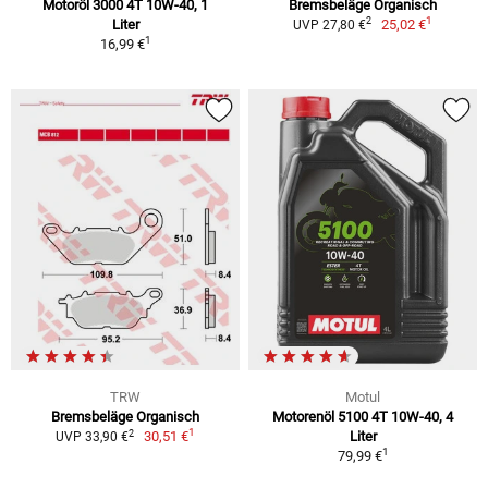
Motoröl 3000 4T 10W-40, 1
Bremsbeläge Organisch
1
2
Liter
25,02 €
UVP 27,80 €
1
16,99 €
TRW
Motul
Bremsbeläge Organisch
Motorenöl 5100 4T 10W-40, 4
1
2
30,51 €
Liter
UVP 33,90 €
1
79,99 €