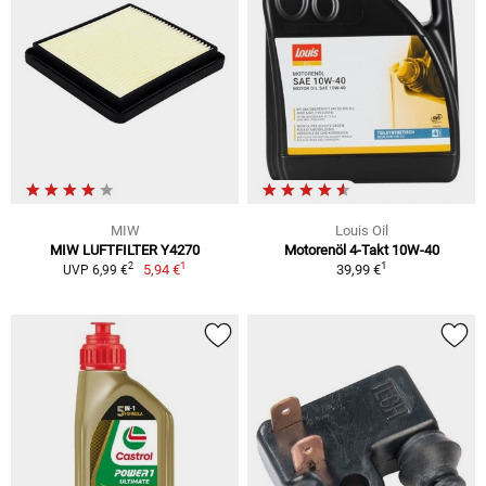
MIW
Louis Oil
MIW LUFTFILTER Y4270
Motorenöl 4-Takt 10W-40
1
1
2
5,94 €
39,99 €
UVP 6,99 €