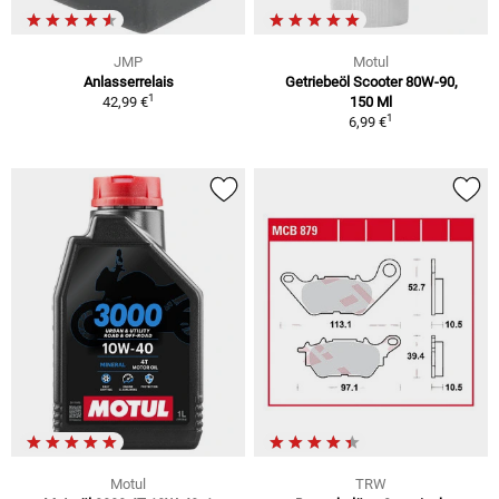
JMP
Motul
Anlasserrelais
Getriebeöl Scooter 80W-90,
1
42,99 €
150 Ml
1
6,99 €
Motul
TRW