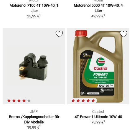
Motul
Motul
Motorenöl 7100 4T 10W-40, 1
Motorenöl 5000 4T 10W-40, 4
Liter
Liter
1
1
23,99 €
49,99 €
JMP
Castrol
Brems-/Kupplungsschalter für
4T Power 1 Ultimate 10W-40
1
Div Modelle
73,99 €
1
19,99 €