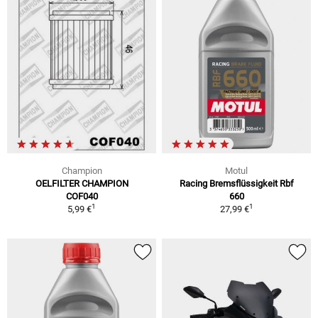
Champion
Motul
OELFILTER CHAMPION
Racing Bremsflüssigkeit Rbf
COF040
660
1
1
5,99 €
27,99 €