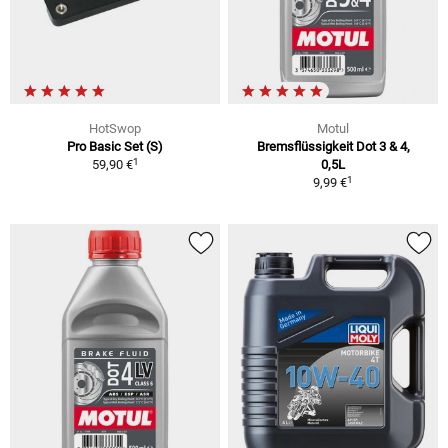
HotSwop
Motul
Pro Basic Set (S)
Bremsflüssigkeit Dot 3 & 4,
1
59,90 €
0,5L
1
9,99 €