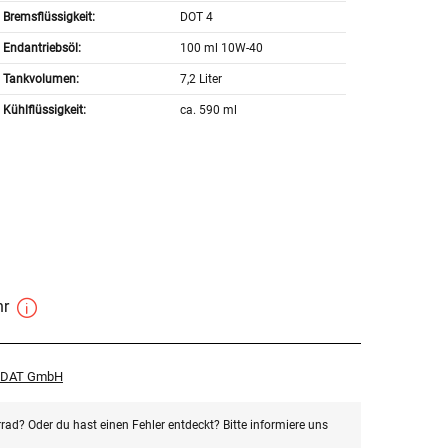
Bremsflüssigkeit:
DOT 4
Endantriebsöl:
100 ml 10W-40
Tankvolumen:
7,2 Liter
Kühlflüssigkeit:
ca. 590 ml
hr
r DAT GmbH
rad? Oder du hast einen Fehler entdeckt? Bitte informiere uns