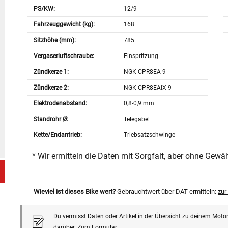
PS/KW:
12/9
Fahrzeuggewicht (kg):
168
Sitzhöhe (mm):
785
Vergaserluftschraube:
Einspritzung
Zündkerze 1:
NGK CPR8EA-9
Zündkerze 2:
NGK CPR8EAIX-9
Elektrodenabstand:
0,8-0,9 mm
Standrohr Ø:
Telegabel
Kette/Endantrieb:
Triebsatzschwinge
* Wir ermitteln die Daten mit Sorgfalt, aber ohne Gewä
Wieviel ist dieses Bike wert?
Gebrauchtwert über DAT ermitteln:
zu
Du vermisst Daten oder Artikel in der Übersicht zu deinem Motor
darüber.
Zum Formular