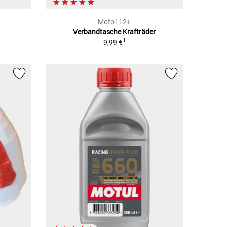
Moto112+
Verbandtasche Krafträder
1
1
9,99 €