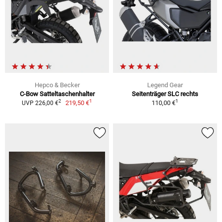
Hepco & Becker
Legend Gear
C-Bow Satteltaschenhalter
Seitenträger SLC rechts
1
1
2
219,50 €
110,00 €
UVP 226,00 €