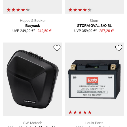
Hepco & Becker
Storm
Easyrack
STORM OVAL S/O BL
1
1
2
2
242,50 €
287,20 €
UVP 249,00 €
UVP 359,00 €
SW-Motech
Louis Parts