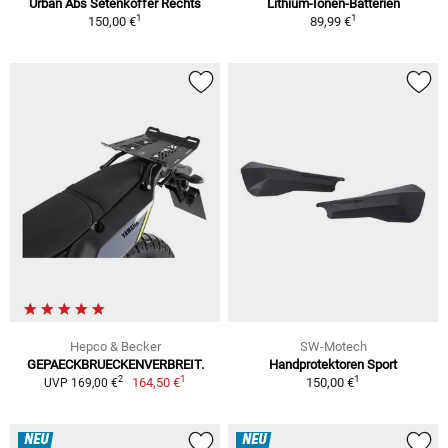
Urban Abs Setenkoffer Rechts
Lithium-Ionen-Batterien
1
1
150,00 €
89,99 €
Hepco & Becker
SW-Motech
GEPAECKBRUECKENVERBREIT.
Handprotektoren Sport
1
1
2
164,50 €
150,00 €
UVP 169,00 €
NEU
NEU