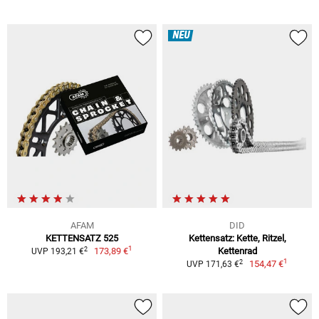
NEU
AFAM
DID
KETTENSATZ 525
Kettensatz: Kette, Ritzel,
1
2
173,89 €
Kettenrad
UVP 193,21 €
1
2
154,47 €
UVP 171,63 €