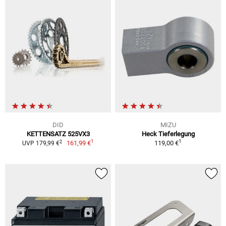
DID
MIZU
KETTENSATZ 525VX3
Heck Tieferlegung
1
1
2
161,99 €
119,00 €
UVP 179,99 €