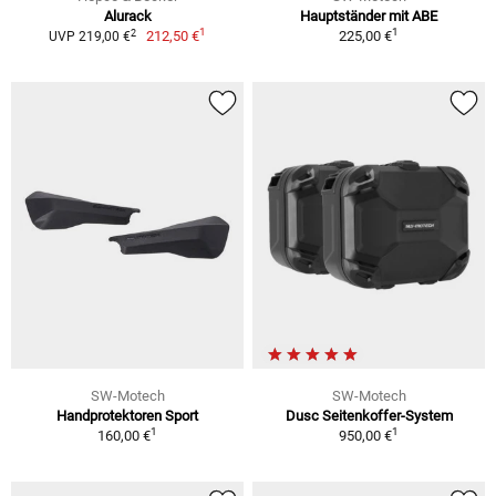
Alurack
Hauptständer mit ABE
1
1
2
212,50 €
225,00 €
UVP 219,00 €
SW-Motech
SW-Motech
Handprotektoren Sport
Dusc Seitenkoffer-System
1
1
160,00 €
950,00 €