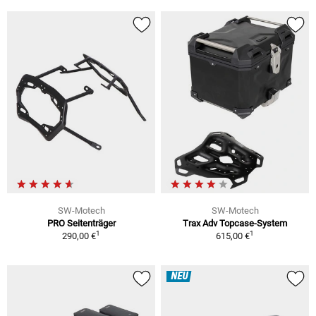
SW-Motech
SW-Motech
PRO Seitenträger
Trax Adv Topcase-System
1
1
290,00 €
615,00 €
NEU