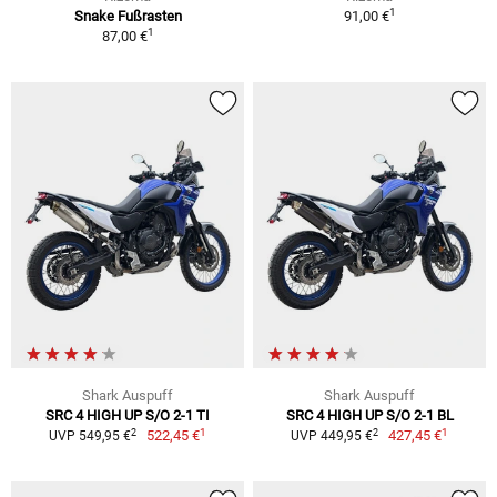
1
Snake Fußrasten
91,00 €
1
87,00 €
Shark Auspuff
Shark Auspuff
SRC 4 HIGH UP S/O 2-1 TI
SRC 4 HIGH UP S/O 2-1 BL
1
1
2
2
522,45 €
427,45 €
UVP 549,95 €
UVP 449,95 €