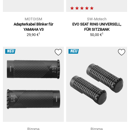
MOTOISM
SW-Motech
Adapterkabel Blinker für
EVO SEAT RING UNIVERSELL,
YAMAHA V3
FÜR SITZBANK
1
1
29,90 €
50,00 €
NEU
NEU
Rizoma
Rizoma