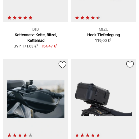
DID
MIZU
Kettensatz: Kette, Ritzel,
Heck Tieferlegung
1
Kettenrad
119,00 €
1
2
154,47 €
UVP 171,63 €