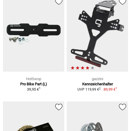
HotSwop
gazzini
Pro Bike Part (L)
Kennzeichenhalter
1
1
2
39,95 €
89,99 €
UVP 119,99 €