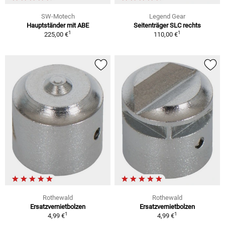
SW-Motech
Legend Gear
Hauptständer mit ABE
Seitenträger SLC rechts
1
1
225,00 €
110,00 €
Rothewald
Rothewald
Ersatzvernietbolzen
Ersatzvernietbolzen
1
1
4,99 €
4,99 €