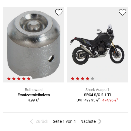
Rothewald
Shark Auspuff
Ersatzvernietbolzen
SRC4 S/O 2-1 TI
1
1
2
4,99 €
474,96 €
UVP 499,95 €
Zurück
Seite 1 von 4
Nächste