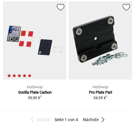
HotSwop
HotSwop
Gorilla Plate Carbon
Pro Plate Part
1
1
39,90 €
34,95 €
Zurück
Seite 1 von 4
Nächste