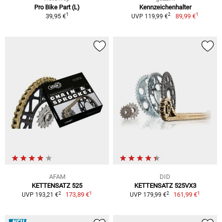
Pro Bike Part (L)
Kennzeichenhalter
1
1
2
39,95 €
89,99 €
UVP 119,99 €
AFAM
DID
KETTENSATZ 525
KETTENSATZ 525VX3
1
1
2
2
173,89 €
161,99 €
UVP 193,21 €
UVP 179,99 €