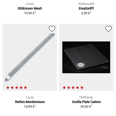
Louis
Rothewald
Sitzkissen Mesh
Ersatzstift
1
1
19,99 €
2,99 €
Louis
HotSwop
Reifen-Montiereisen
Gorilla Plate Carbon
1
1
14,99 €
39,90 €