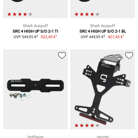
Shark Auspuff
Shark Auspuff
SRC 4 HIGH UP S/O 2-1 TI
SRC 4 HIGH UP S/O 2-1 BL
1
1
2
2
522,45 €
427,45 €
UVP 549,95 €
UVP 449,95 €
HotSwop
gazzini