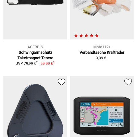
ACERBIS
Moto112+
Schwingarmschutz
Verbandtasche Krafträder
1
Taketmagnet Tenere
9,99 €
1
2
59,99 €
UVP 79,99 €