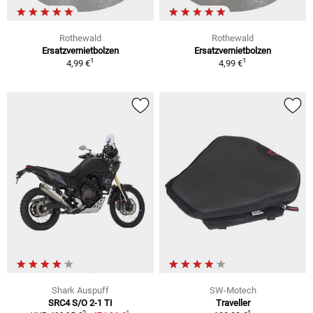
Rothewald
Rothewald
Ersatzvernietbolzen
Ersatzvernietbolzen
1
1
4,99 €
4,99 €
Shark Auspuff
SW-Motech
SRC4 S/O 2-1 TI
Traveller
1
1