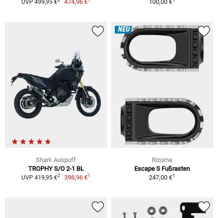
2
474,96 €
100,00 €
UVP 499,95 €
NEU
Shark Auspuff
Rizoma
TROPHY S/O 2-1 BL
Escape S Fußrasten
1
1
2
398,96 €
247,00 €
UVP 419,95 €