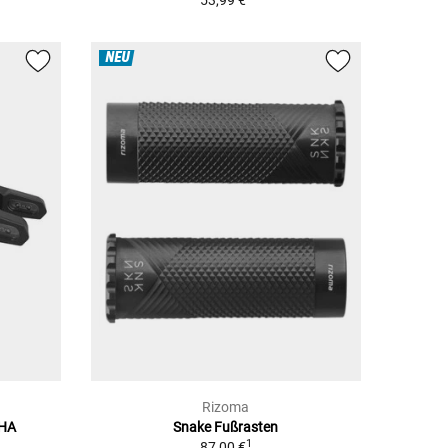
53,99 €
NEU
Rizoma
AHA
Snake Fußrasten
1
87,00 €