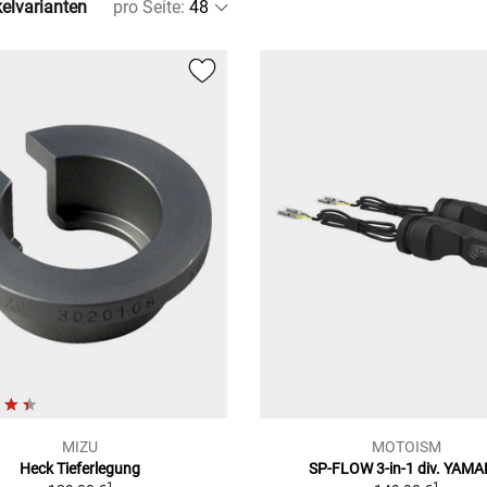
kelvarianten
pro Seite
:
MIZU
MOTOISM
Heck Tieferlegung
SP-FLOW 3-in-1 div. YAM
1
1