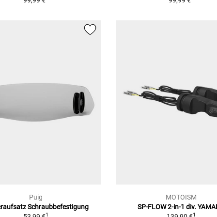
99,99 €
99,99 €
Puig
MOTOISM
eraufsatz Schraubbefestigung
SP-FLOW 2-in-1 div. YAM
1
1
53,99 €
139,90 €