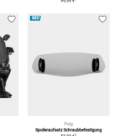
99,99 €
NEU
Puig
Spoileraufsatz Schraubbefestigung
1