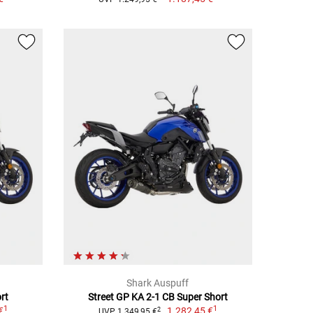
Shark Auspuff
rt
Street GP KA 2-1 CB Super Short
1
1
€
1.282,45 €
2
UVP 1.349,95 €