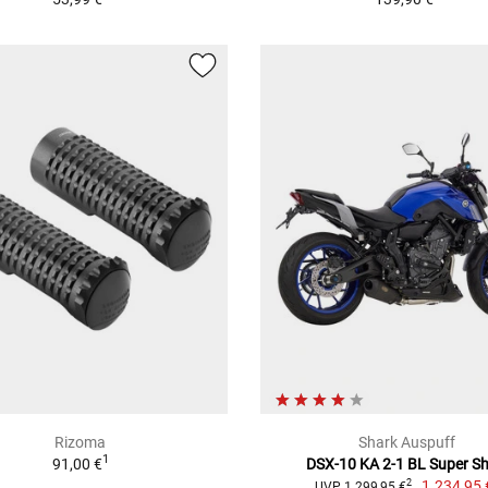
Rizoma
Shark Auspuff
1
91,00 €
DSX-10 KA 2-1 BL Super Sh
1.234,95 
2
UVP 1.299,95 €