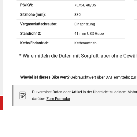
PS/KW:
73/54, 48/35
Sitzhöhe (mm):
830
Vergaserluftschraube:
Einspritzung
Standrohr Ø:
41 mm USD-Gabel
Kette/Endantrieb:
Kettenantrieb
* Wir ermitteln die Daten mit Sorgfalt, aber ohne Gewä
Wieviel ist dieses Bike wert?
Gebrauchtwert über DAT ermitteln:
zu
Du vermisst Daten oder Artikel in der Übersicht zu deinem Motor
darüber.
Zum Formular