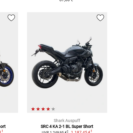
Shark Auspuff
ort
SRC 4 KA 2-1 BL Super Short
1
1
€
1.187,45 €
2
UVP 1.249,95 €