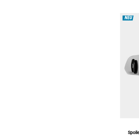
NEU
Spoil