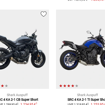
Shark Auspuff
Shark Auspuff
C 4 KA 2-1 CB Super Short
SRC 4 KA 2-1 TI Super Sho
1
1.234,95 €
1.253,95 
2
2
VP 1.299,95 €
UVP 1.319,95 €