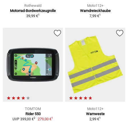
Rothewald
Moto112+
Motorrad-Bordwerkzeugrolle
Warndreieckhaube
1
1
39,99 €
7,99 €
TOMTOM
Moto112+
Rider 550
Warnweste
1
1
2
279,00 €
2,99 €
UVP 399,00 €