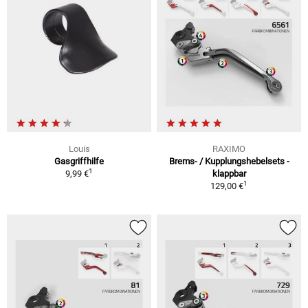
Louis
RAXIMO
Gasgriffhilfe
Brems- / Kupplungshebelsets -
1
9,99 €
klappbar
1
129,00 €