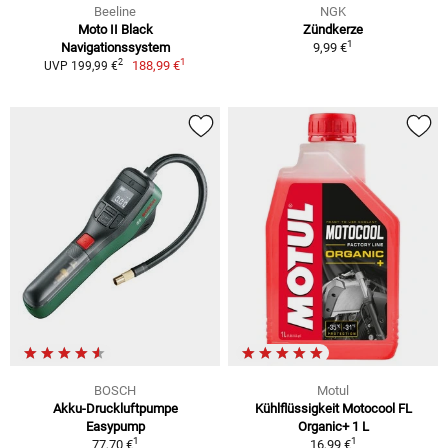
Beeline
NGK
Moto II Black
Zündkerze
1
Navigationssystem
9,99 €
1
2
188,99 €
UVP 199,99 €
BOSCH
Motul
Akku-Druckluftpumpe
Kühlflüssigkeit Motocool FL
Easypump
Organic+ 1 L
1
1
77,70 €
16,99 €