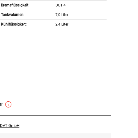
Bremsflüssigkeit:
DOT 4
Tankvolumen:
7,0 Liter
Kühlflüssigkeit:
2,4 Liter
hr
r DAT GmbH