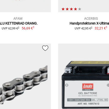
AFAM
ACERBIS
ALU KETTENRAD ORANG.
Handprotektoren X-Ultim
1
1
56,69 €
32,21 €
2
2
UVP 62,99 €
UVP 42,95 €