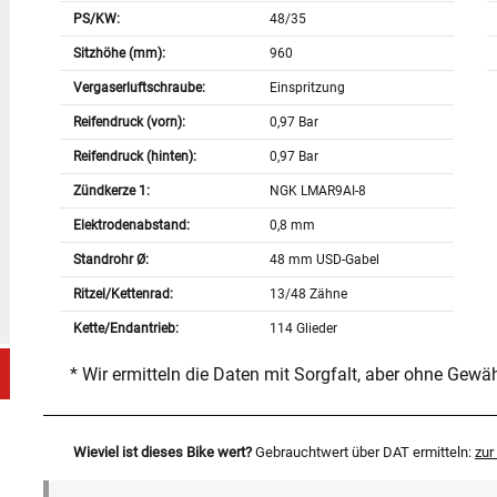
PS/KW:
48/35
Sitzhöhe (mm):
960
Vergaserluftschraube:
Einspritzung
Reifendruck (vorn):
0,97 Bar
Reifendruck (hinten):
0,97 Bar
Zündkerze 1:
NGK LMAR9AI-8
Elektrodenabstand:
0,8 mm
Standrohr Ø:
48 mm USD-Gabel
Ritzel/Kettenrad:
13/48 Zähne
Kette/Endantrieb:
114 Glieder
* Wir ermitteln die Daten mit Sorgfalt, aber ohne Gewä
Wieviel ist dieses Bike wert?
Gebrauchtwert über DAT ermitteln:
zu