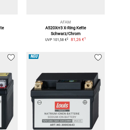
AFAM
ate
A520Xrr3 X-Ring Kette
Schwarz/Chrom
1
81,26 €
2
UVP 101,58 €
NEU