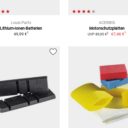
Louis Parts
ACERBIS
Lithium-Ionen-Batterien
Motorschutzplatten
1
1
49,99 €
67,46 €
2
UVP 89,95 €