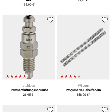
ABE
99,95 €
1
135,99 €
stahlbus
Wilbers
Bremsentlüftungsschraube
Progressive Gabelfedern
1
1
26,95 €
158,00 €