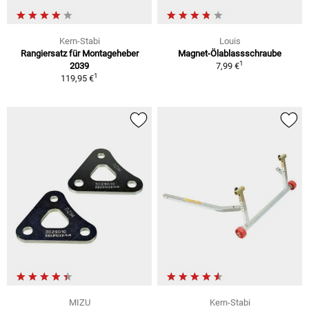
Kern-Stabi
Louis
Rangiersatz für Montageheber
Magnet-Ölablassschraube
1
2039
7,99 €
1
119,95 €
MIZU
Kern-Stabi