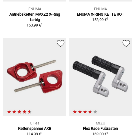
ENUMA
ENUMA
Antriebsketten MVXZ2 X-Ring
ENUMA X-RING KETTE ROT
1
farbig
153,99 €
1
153,99 €
Gilles
MIZU
Kettenspanner AXB
Flex Race Fußrasten
1
1
114,99 €
169,00 €