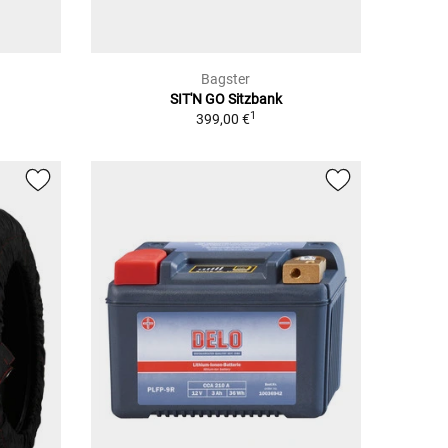
Bagster
SIT'N GO Sitzbank
1
399,00 €