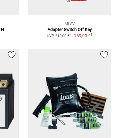
MIVV
 H
Adapter Switch Off Key
1
169,00 €
2
UVP 213,00 €