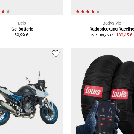
Delo
Bodystyle
Gel Batterie
Radabdeckung Racelin
1
59,99 €
180,45 €
2
UVP 189,95 €