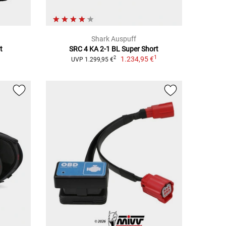
Shark Auspuff
t
SRC 4 KA 2-1 BL Super Short
1
1
1.234,95 €
2
UVP 1.299,95 €