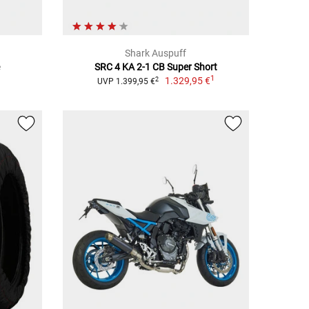
Shark Auspuff
e
SRC 4 KA 2-1 CB Super Short
1
1
1.329,95 €
2
UVP 1.399,95 €