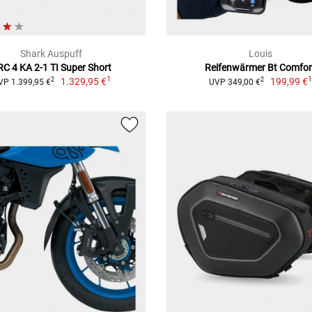
Shark Auspuff
Louis
RC 4 KA 2-1 TI Super Short
Reifenwärmer Bt Comfor
1
1.329,95 €
199,99 €
2
2
VP 1.399,95 €
UVP 349,00 €