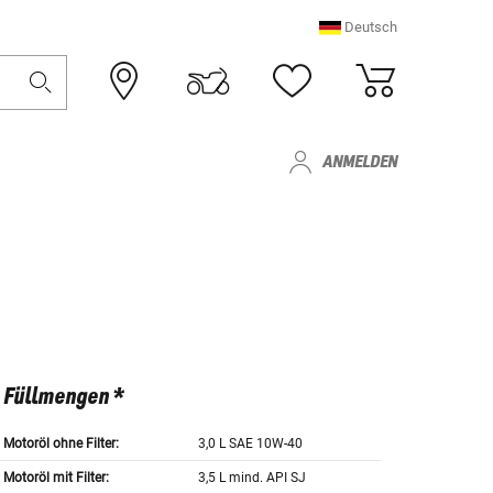
Deutsch
ANMELDEN
Füllmengen *
Motoröl ohne Filter:
3,0 L SAE 10W-40
Motoröl mit Filter:
3,5 L mind. API SJ