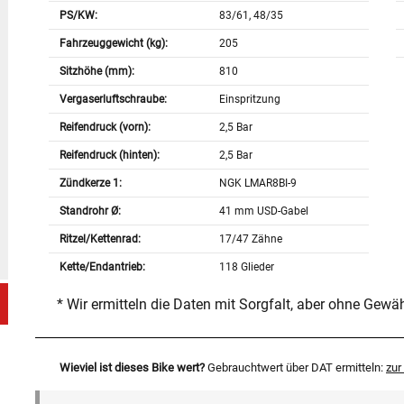
PS/KW:
83/61, 48/35
Fahrzeuggewicht (kg):
205
Sitzhöhe (mm):
810
Vergaserluftschraube:
Einspritzung
Reifendruck (vorn):
2,5 Bar
Reifendruck (hinten):
2,5 Bar
Zündkerze 1:
NGK LMAR8BI-9
Standrohr Ø:
41 mm USD-Gabel
Ritzel/Kettenrad:
17/47 Zähne
Kette/Endantrieb:
118 Glieder
* Wir ermitteln die Daten mit Sorgfalt, aber ohne Gewä
Wieviel ist dieses Bike wert?
Gebrauchtwert über DAT ermitteln:
zu