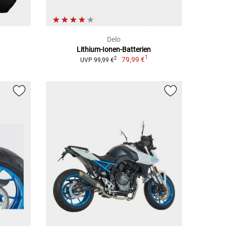
Delo
Lithium-Ionen-Batterien
1
1
79,99 €
2
UVP 99,99 €