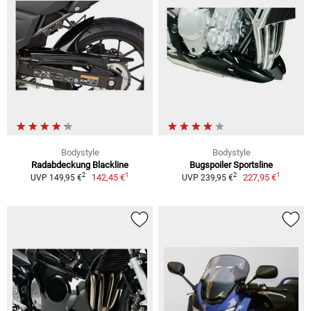
Bodystyle
Bodystyle
Radabdeckung Blackline
Bugspoiler Sportsline
1
1
2
2
142,45 €
227,95 €
UVP 149,95 €
UVP 239,95 €