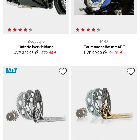
Bodystyle
MRA
Unterteilverkleidung
Tourenscheibe mit ABE
1
1
2
2
370,45 €
94,91 €
UVP 389,95 €
UVP 99,90 €
NEU