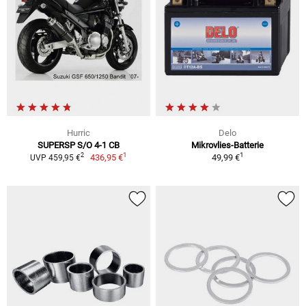
Hurric
Delo
SUPERSP S/O 4-1 CB
Mikrovlies-Batterie
1
1
2
436,95 €
49,99 €
UVP 459,95 €