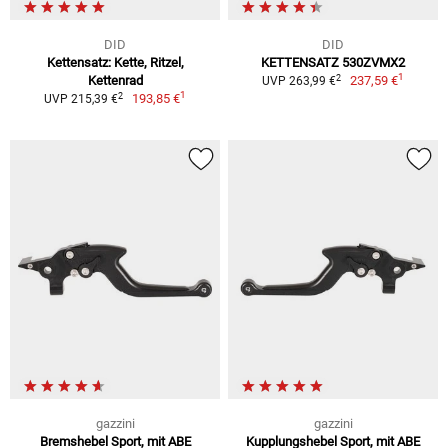
DID
DID
Kettensatz: Kette, Ritzel,
KETTENSATZ 530ZVMX2
1
2
Kettenrad
237,59 €
UVP 263,99 €
1
2
193,85 €
UVP 215,39 €
gazzini
gazzini
Bremshebel Sport, mit ABE
Kupplungshebel Sport, mit ABE