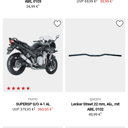
1
2
ABE, 0103
39,99 €
UVP 69,99 €
1
34,99 €
Hurric
gazzini
SUPERSP S/O 4-1 AL
Lenker Street 22 mm, Alu., mit
1
2
360,95 €
ABE, 0102
UVP 379,95 €
1
49,99 €