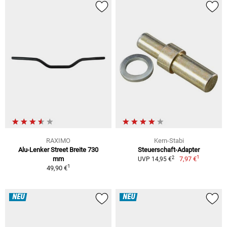
RAXIMO
Kern-Stabi
Alu-Lenker Street Breite 730
Steuerschaft-Adapter
1
2
mm
7,97 €
UVP 14,95 €
1
49,90 €
NEU
NEU