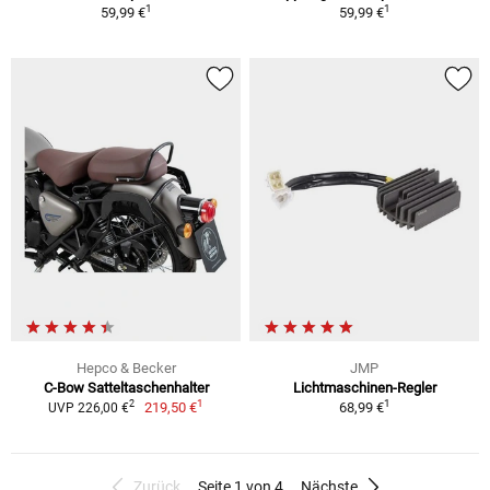
1
1
59,99 €
59,99 €
Hepco & Becker
JMP
C-Bow Satteltaschenhalter
Lichtmaschinen-Regler
1
1
2
219,50 €
68,99 €
UVP 226,00 €
Zurück
Seite 1 von 4
Nächste