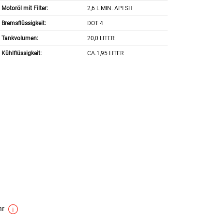
Motoröl mit Filter:
2,6 L MIN. API SH
Bremsflüssigkeit:
DOT 4
Tankvolumen:
20,0 LITER
Kühlflüssigkeit:
CA.1,95 LITER
hr