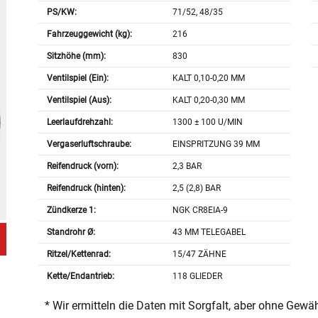
PS/KW:
71/52, 48/35
Fahrzeuggewicht (kg):
216
Sitzhöhe (mm):
830
Ventilspiel (Ein):
KALT 0,10-0,20 MM
Ventilspiel (Aus):
KALT 0,20-0,30 MM
Leerlaufdrehzahl:
1300 ± 100 U/MIN
Vergaserluftschraube:
EINSPRITZUNG 39 MM
Reifendruck (vorn):
2,3 BAR
Reifendruck (hinten):
2,5 (2,8) BAR
Zündkerze 1:
NGK CR8EIA-9
Standrohr Ø:
43 MM TELEGABEL
Ritzel/Kettenrad:
15/47 ZÄHNE
Kette/Endantrieb:
118 GLIEDER
* Wir ermitteln die Daten mit Sorgfalt, aber ohne Gewä