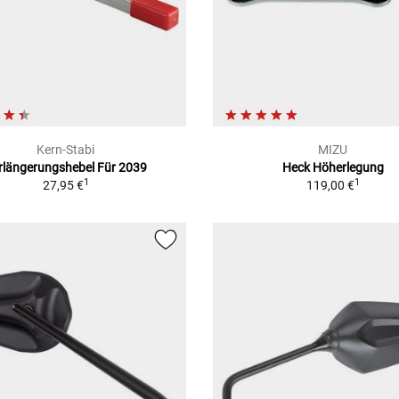
Kern-Stabi
MIZU
rlängerungshebel Für 2039
Heck Höherlegung
1
1
27,95 €
119,00 €