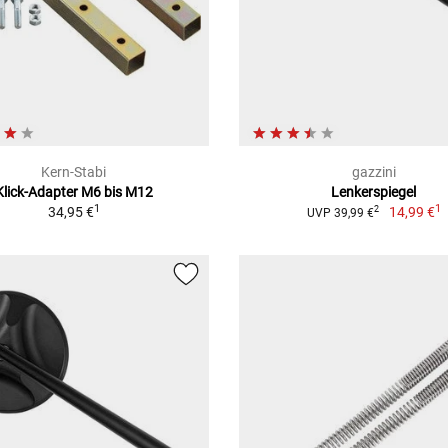
Kern-Stabi
gazzini
Klick-Adapter M6 bis M12
Lenkerspiegel
1
1
34,95 €
14,99 €
2
UVP 39,99 €