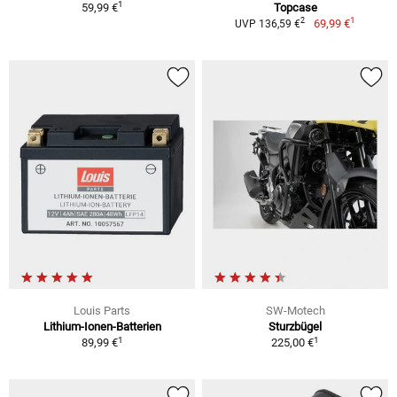
1
59,99 €
Topcase
1
2
69,99 €
UVP 136,59 €
Louis Parts
SW-Motech
Lithium-Ionen-Batterien
Sturzbügel
1
1
89,99 €
225,00 €