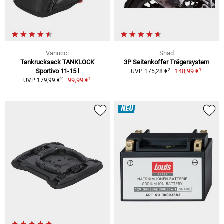
Vanucci
Shad
Tankrucksack TANKLOCK
3P Seitenkoffer Trägersystem
1
2
Sportivo 11-15 l
148,99 €
UVP 175,28 €
1
2
99,99 €
UVP 179,99 €
NEU