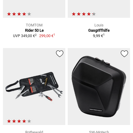
TOMTOM
Louis
Rider 50 Le
Gasgriffhilfe
1
1
2
299,00 €
9,99 €
UVP 349,00 €
Rothewald
SW-Motech