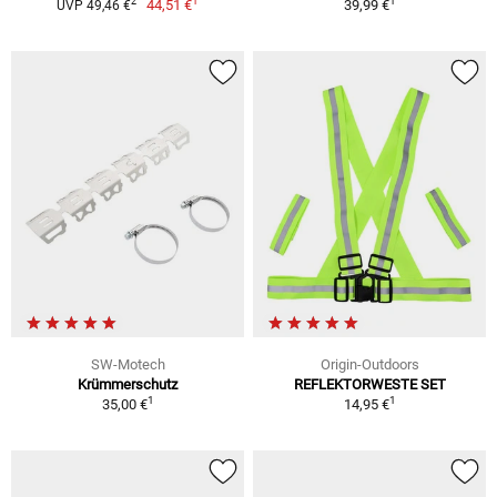
1
1
2
44,51 €
39,99 €
UVP 49,46 €
SW-Motech
Origin-Outdoors
Krümmerschutz
REFLEKTORWESTE SET
1
1
35,00 €
14,95 €