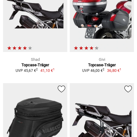
Shad
Givi
Topcase-Träger
Topcase-Träger
1
1
2
2
41,10 €
36,80 €
UVP 45,67 €
UVP 46,00 €