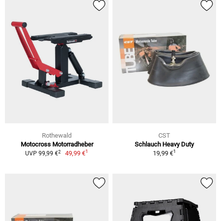
Rothewald
CST
Motocross Motorradheber
Schlauch Heavy Duty
1
1
2
49,99 €
19,99 €
UVP 99,99 €