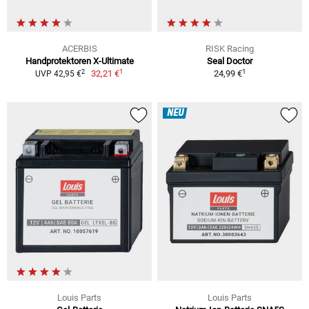
ACERBIS
RISK Racing
Handprotektoren X-Ultimate
Seal Doctor
1
1
2
32,21 €
24,99 €
UVP 42,95 €
NEU
Louis Parts
Louis Parts