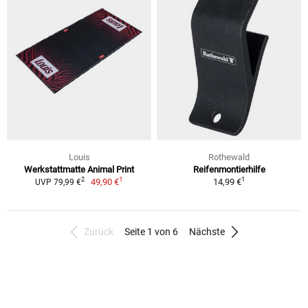
Louis
Rothewald
Werkstattmatte Animal Print
Reifenmontierhilfe
1
1
2
49,90 €
14,99 €
UVP 79,99 €
Zurück
Seite 1 von 6
Nächste