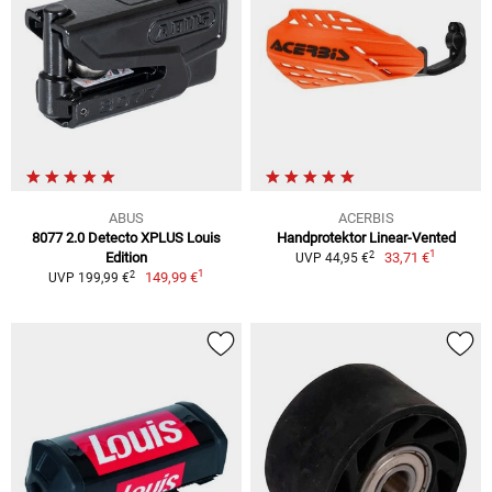
ABUS
ACERBIS
8077 2.0 Detecto XPLUS Louis
Handprotektor Linear-Vented
1
2
Edition
33,71 €
UVP 44,95 €
1
2
149,99 €
UVP 199,99 €