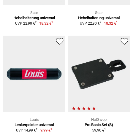
Scar
Scar
Hebelhalterung universal
Hebelhalterung universal
1
1
2
2
18,32 €
18,32 €
UVP 22,90 €
UVP 22,90 €
Louis
HotSwop
Lenkerpolster universal
Pro Basic Set (S)
1
1
2
9,99 €
59,90 €
UVP 14,99 €