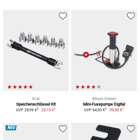
Scar
Bikers Dream
Speichenschlüssel Kit
Mini-Fusspumpe Digital
1
1
2
2
23,19 €
39,90 €
UVP 28,99 €
UVP 64,90 €
NEU