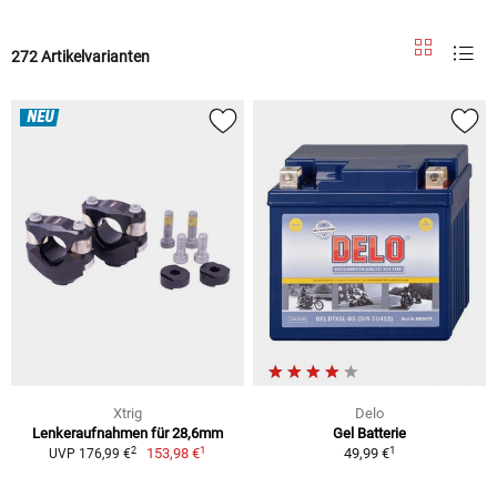
272 Artikelvarianten
NEU
Xtrig
Delo
Lenkeraufnahmen für 28,6mm
Gel Batterie
1
1
2
153,98 €
49,99 €
UVP 176,99 €