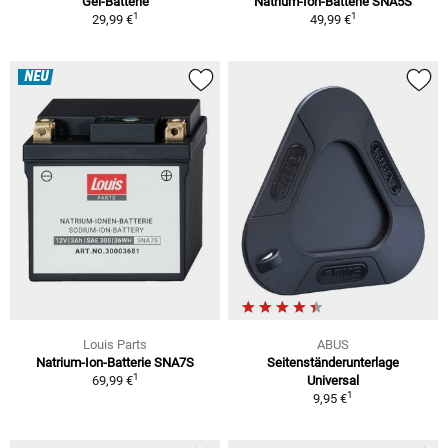
Gel-Batterie
Natrium-Ion-Batterie SNA5S
1
1
29,99 €
49,99 €
NEU
Louis Parts
ABUS
Natrium-Ion-Batterie SNA7S
Seitenständerunterlage
1
69,99 €
Universal
1
9,95 €