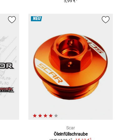
5,99 €
NEU
Scar
Öleinfüllschraube
1
2