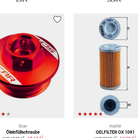
8,99 €
24,99 €
Scar
mahle
Öleinfüllschraube
OELFILTER OX 1091
1
1
2
2