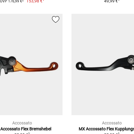
153,98 €
49,99 €
2
UVP 176,99 €
Accossato
Accossato
Accossato Flex Bremshebel
MX Accossato Flex Kupplung
1
1