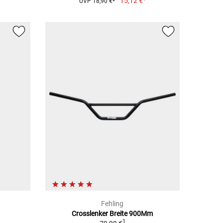
15,12 €
UVP 18,90 €
Fehling
Crosslenker Breite 900Mm
1