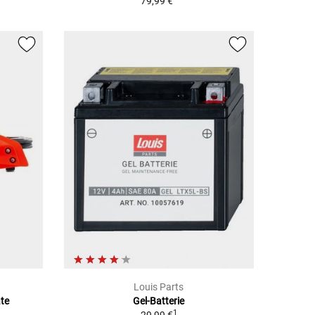
79,99 €
Louis Parts
ate
Gel-Batterie
1