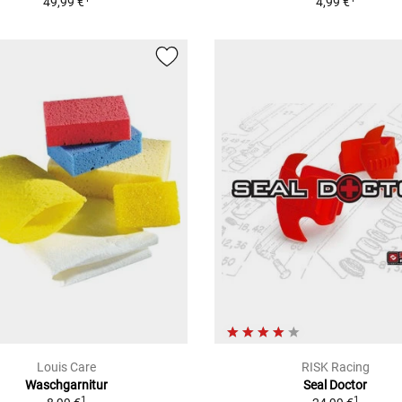
49,99 €
4,99 €
Louis Care
RISK Racing
Waschgarnitur
Seal Doctor
1
1