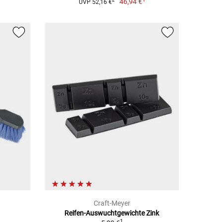
46,94 €
2
UVP 52,16 €
Craft-Meyer
Reifen-Auswuchtgewichte Zink
1