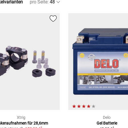
kelvarianten
pro Seite
:
Xtrig
Delo
nkeraufnahmen für 28,6mm
Gel Batterie
1
1