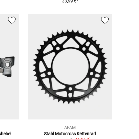
33,99 €
AFAM
shebel
Stahl Motocross Kettenrad
1