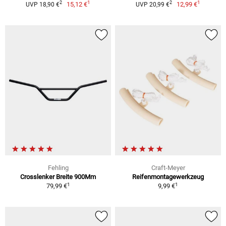
1
1
2
2
15,12 €
12,99 €
UVP 18,90 €
UVP 20,99 €
Fehling
Craft-Meyer
Crosslenker Breite 900Mm
Reifenmontagewerkzeug
1
1
79,99 €
9,99 €