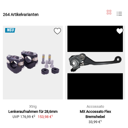
264 Artikelvarianten
NEU
Xtrig
Accossato
Lenkeraufnahmen für 28,6mm
MX Accossato Flex
1
2
153,98 €
Bremshebel
UVP 176,99 €
1
33,99 €