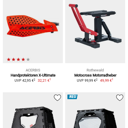
ACERBIS
Rothewald
Handprotektoren X-Ultimate
Motocross Motorradheber
1
1
2
2
32,21 €
49,99 €
UVP 42,95 €
UVP 99,99 €
NEU