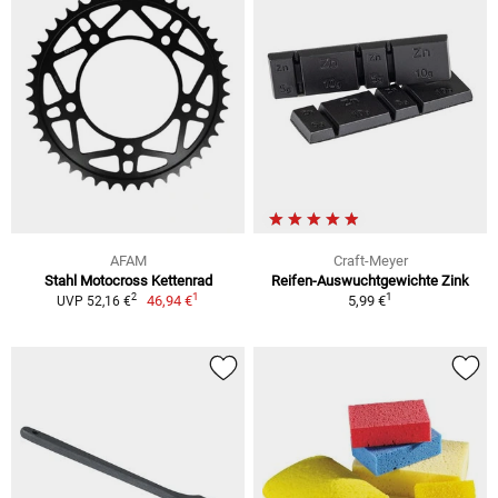
AFAM
Craft-Meyer
Stahl Motocross Kettenrad
Reifen-Auswuchtgewichte Zink
1
1
2
46,94 €
5,99 €
UVP 52,16 €