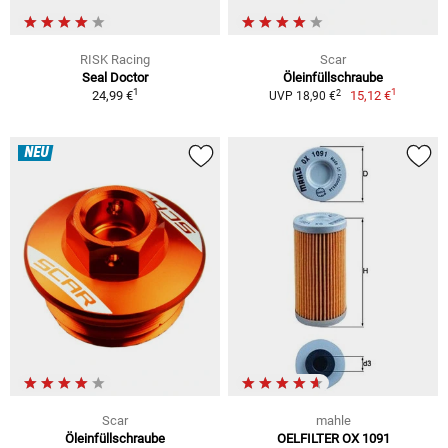
RISK Racing
Scar
Seal Doctor
Öleinfüllschraube
1
1
2
24,99 €
15,12 €
UVP 18,90 €
NEU
Scar
mahle
Öleinfüllschraube
OELFILTER OX 1091