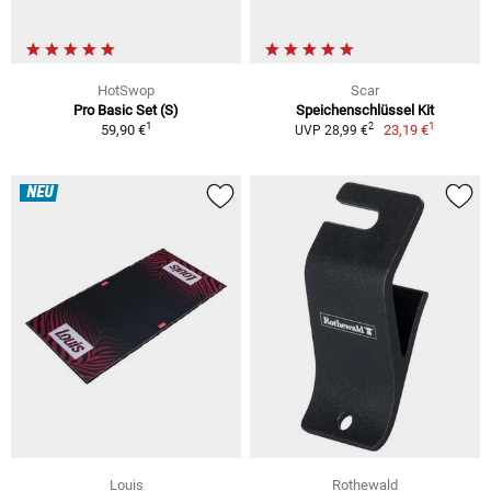
HotSwop
Scar
Pro Basic Set (S)
Speichenschlüssel Kit
1
1
2
59,90 €
23,19 €
UVP 28,99 €
NEU
Louis
Rothewald