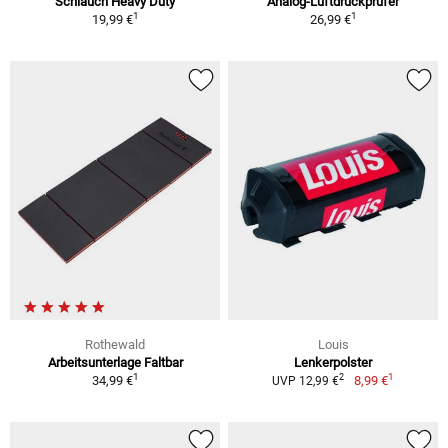
Schlauch Heavy Duty
Analog-Luftdruckprüfer
1
1
19,99 €
26,99 €
Rothewald
Louis
Arbeitsunterlage Faltbar
Lenkerpolster
1
1
2
34,99 €
8,99 €
UVP 12,99 €