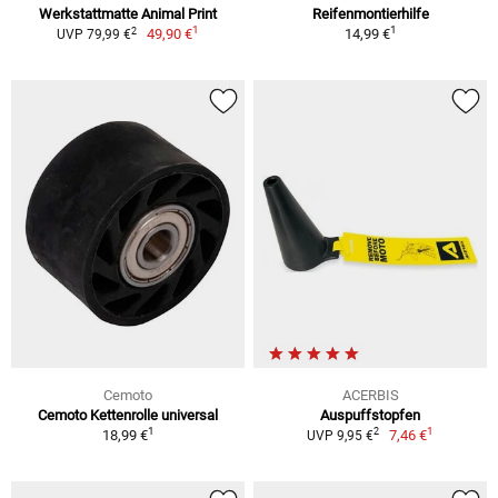
Werkstattmatte Animal Print
Reifenmontierhilfe
1
1
2
49,90 €
14,99 €
UVP 79,99 €
Cemoto
ACERBIS
Cemoto Kettenrolle universal
Auspuffstopfen
1
1
2
18,99 €
7,46 €
UVP 9,95 €