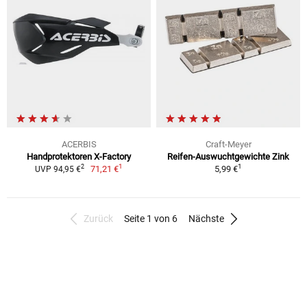
ACERBIS
Craft-Meyer
Handprotektoren X-Factory
Reifen-Auswuchtgewichte Zink
1
1
2
71,21 €
5,99 €
UVP 94,95 €
Zurück
Seite 1 von 6
Nächste