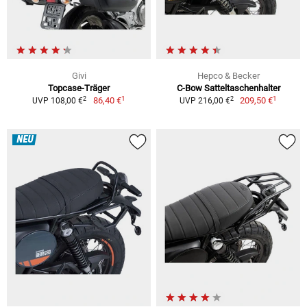
Givi
Hepco & Becker
Topcase-Träger
C-Bow Satteltaschenhalter
1
1
2
2
86,40 €
209,50 €
UVP 108,00 €
UVP 216,00 €
NEU