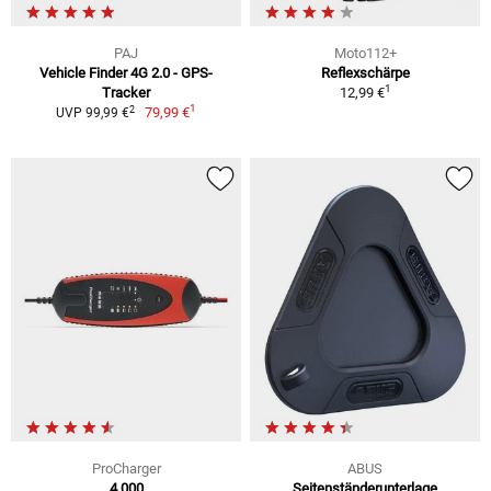
PAJ
Moto112+
Vehicle Finder 4G 2.0 - GPS-
Reflexschärpe
1
Tracker
12,99 €
1
2
79,99 €
UVP 99,99 €
ProCharger
ABUS
4.000
Seitenständerunterlage