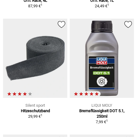
Offr. Race, 4L
Offr. Race, 1L
1
1
87,99 €
24,49 €
Silent sport
LIQUI MOLY
Hitzeschutzband
Bremsflüssigkeit DOT 5.1,
1
29,99 €
250ml
1
7,99 €