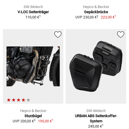
SW-Motech
Hepco & Becker
V-LOC Seitenträger
Gepäckbrücke
1
1
2
110,00 €
223,00 €
UVP 230,00 €
Hepco & Becker
SW-Motech
Sturzbügel
URBAN ABS Seitenkoffer-
1
2
195,00 €
System
UVP 200,00 €
1
245,00 €