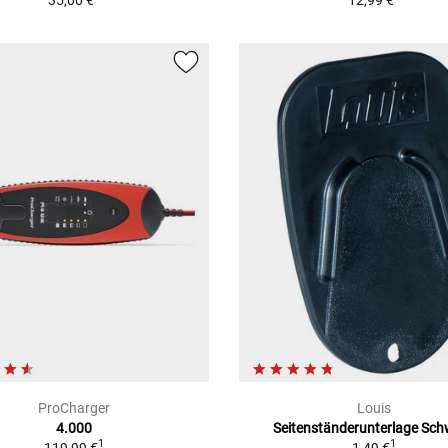
35,00 €
12,99 €
ProCharger
Louis
4.000
Seitenständerunterlage Sc
1
1
119,99 €
1,49 €