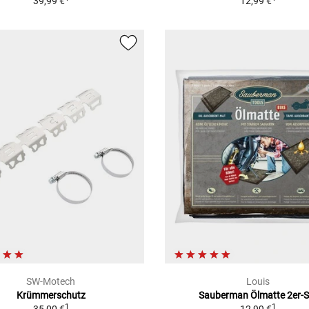
39,99 €
12,99 €
SW-Motech
Louis
Krümmerschutz
Sauberman Ölmatte 2er-S
1
1