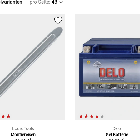
elvarianten
pro Seite
:
Louis Tools
Delo
Montiereisen
Gel Batterie
1
1