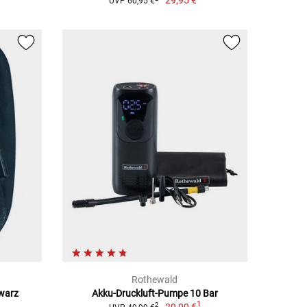
29,95 €
UVP 60,95 €
Rothewald
hwarz
Akku-Druckluft-Pumpe 10 Bar
1
29,99 €
2