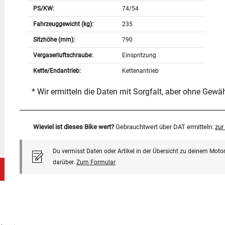
PS/KW:
74/54
Fahrzeuggewicht (kg):
235
Sitzhöhe (mm):
790
Vergaserluftschraube:
Einspritzung
Kette/Endantrieb:
Kettenantrieb
* Wir ermitteln die Daten mit Sorgfalt, aber ohne Gewä
Wieviel ist dieses Bike wert?
Gebrauchtwert über DAT ermitteln:
zu
Du vermisst Daten oder Artikel in der Übersicht zu deinem Motor
darüber.
Zum Formular