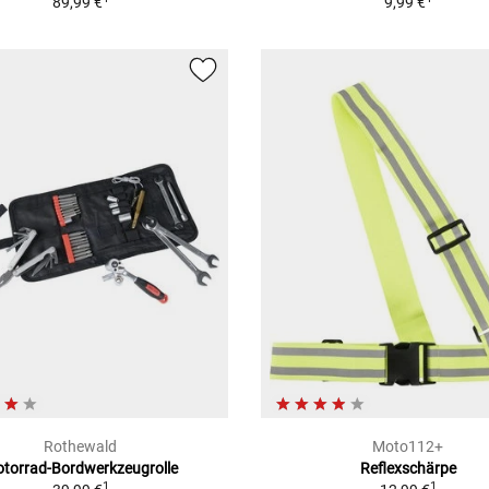
89,99 €
9,99 €
Rothewald
Moto112+
torrad-Bordwerkzeugrolle
Reflexschärpe
1
1