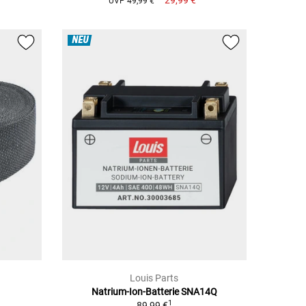
UVP 49,99 €
NEU
Louis Parts
Natrium-Ion-Batterie SNA14Q
1
89,99 €