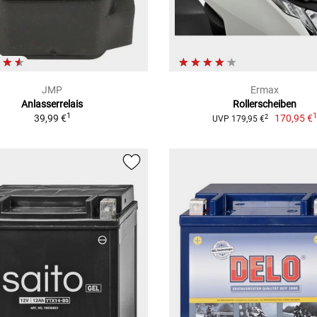
JMP
Ermax
Anlasserrelais
Rollerscheiben
1
39,99 €
170,95 €
2
UVP 179,95 €