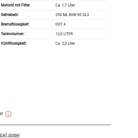
Motoröl mit Filter:
Ca. 1,7 Liter
Getriebeöl:
250 ML 80W-90 GL3
Bremsflüssigkeit:
DOT 4
Tankvolumen:
12,0 LITER
Kühlflüssigkeit:
Ca. 2,0 Liter
hr
r DAT GmbH