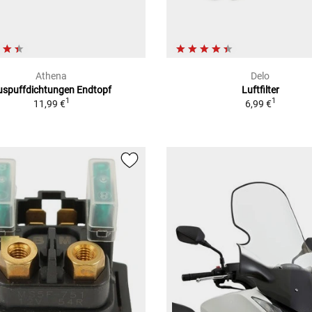
Athena
Delo
uspuffdichtungen Endtopf
Luftfilter
1
1
11,99 €
6,99 €