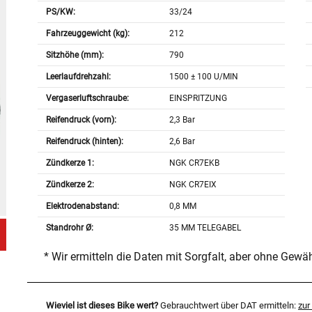
PS/KW:
33/24
Fahrzeuggewicht (kg):
212
Sitzhöhe (mm):
790
Leerlaufdrehzahl:
1500 ± 100 U/MIN
Vergaserluftschraube:
EINSPRITZUNG
Reifendruck (vorn):
2,3 Bar
Reifendruck (hinten):
2,6 Bar
Zündkerze 1:
NGK CR7EKB
Zündkerze 2:
NGK CR7EIX
Elektrodenabstand:
0,8 MM
Standrohr Ø:
35 MM TELEGABEL
* Wir ermitteln die Daten mit Sorgfalt, aber ohne Gewä
Wieviel ist dieses Bike wert?
Gebrauchtwert über DAT ermitteln:
zu