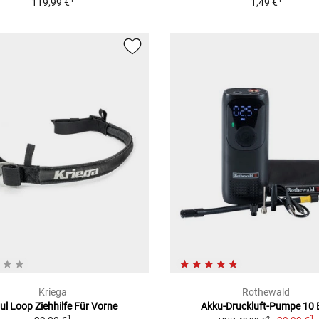
119,99 €
1,49 €
Kriega
Rothewald
ul Loop Ziehhilfe Für Vorne
Akku-Druckluft-Pumpe 10 
1
1
2