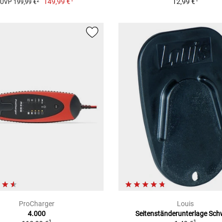
149,99 €
12,99 €
2
UVP 199,99 €
ProCharger
Louis
4.000
Seitenständerunterlage Sc
1
1