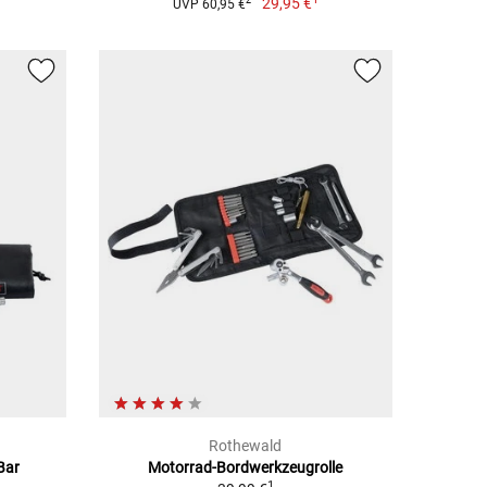
29,95 €
2
UVP 60,95 €
Rothewald
Bar
Motorrad-Bordwerkzeugrolle
1