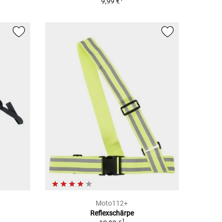
9,99 €
Moto112+
Reflexschärpe
1