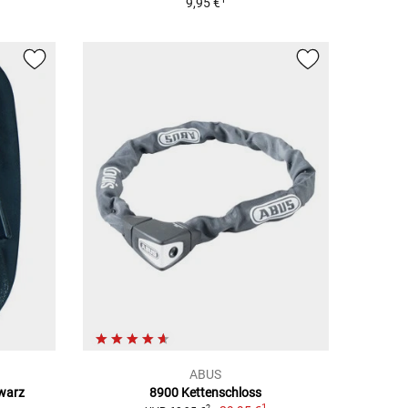
9,95 €
ABUS
hwarz
8900 Kettenschloss
1