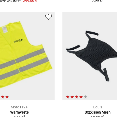
299,00 €
7,99 €
UVP 349,00 €
Moto112+
Louis
Warnweste
Sitzkissen Mesh
1
1