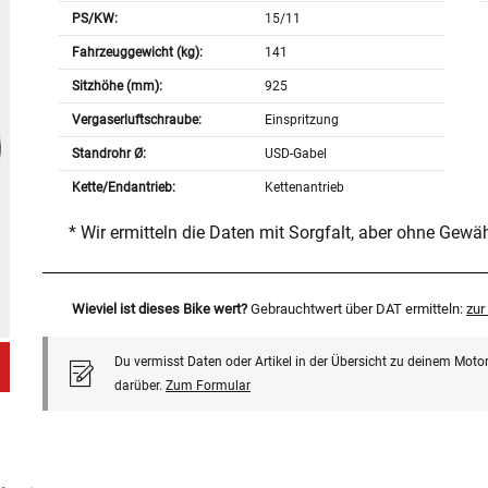
PS/KW:
15/11
Fahrzeuggewicht (kg):
141
Sitzhöhe (mm):
925
Vergaserluftschraube:
Einspritzung
Standrohr Ø:
USD-Gabel
Kette/Endantrieb:
Kettenantrieb
* Wir ermitteln die Daten mit Sorgfalt, aber ohne Gewä
Wieviel ist dieses Bike wert?
Gebrauchtwert über DAT ermitteln:
zu
Du vermisst Daten oder Artikel in der Übersicht zu deinem Motor
darüber.
Zum Formular