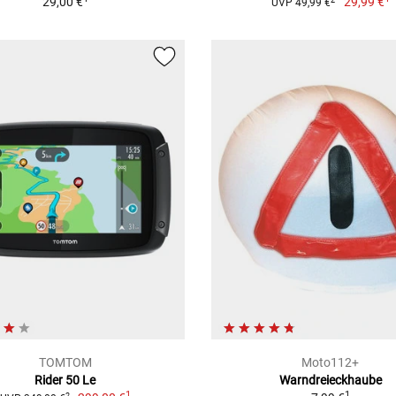
29,00 €
29,99 €
UVP 49,99 €
TOMTOM
Moto112+
Rider 50 Le
Warndreieckhaube
1
1
2